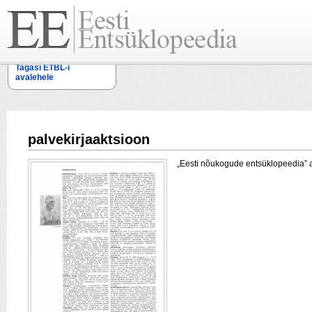
Tagasi ETBL-i
avalehele
palvekirjaaktsioon
„Eesti nõukogude entsüklopeedia” arti