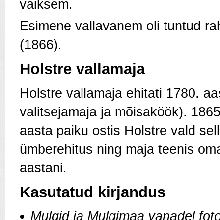
väiksem.
Esimene vallavanem oli tuntud ra
(1866).
Holstre vallamaja
Holstre vallamaja ehitati 1780. aa
valitsejamaja ja mõisaköök). 1865.
aasta paiku ostis Holstre vald selle
ümberehitus ning maja teenis omav
aastani.
Kasutatud kirjandus
Mulgid ja Mulgimaa vanadel fot