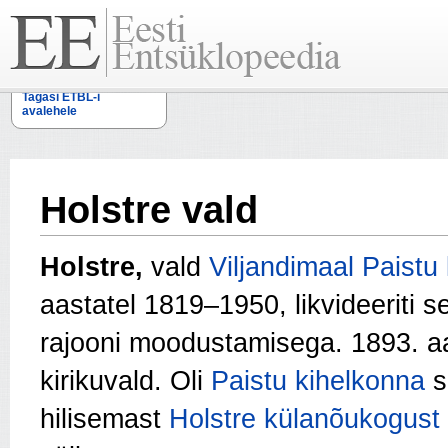
Tagasi ETBL-i
avalehele
Holstre vald
Holstre,
vald
Viljandimaal
Paistu
aastatel 1819–1950, likvideeriti s
rajooni moodustamisega. 1893. aas
kirikuvald. Oli
Paistu kihelkonna
s
hilisemast
Holstre külanõukogust