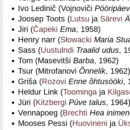
Ivo Ledinič (Vojnoviči
Pööripäev
Joosep Toots (
Lutsu
ja
Särevi
Ä
Jiri (
Čapeki
Ema
, 1958)
Henry narr (
Słowacki
Maria Stua
Sass (
Uustulndi
Traalid udus
, 1
Tom (Masevitši
Barba
, 1962)
Tsur (Mitrofanovi
Õnnelik
, 1962
Griša (
Rozovi
Enne õhtusööki
,
Heldur Link (
Toominga
ja
Kilgas
Jüri (
Kitzbergi
Püve talus
, 1964
Vennapoeg (
Brechti
Hea inimen
Mooses Pessi (
Huovineni
ja
Ük