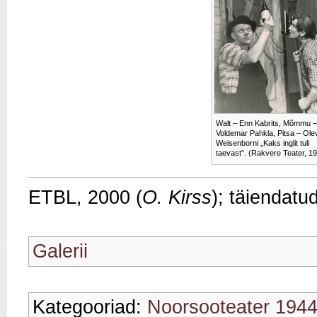
Walt – Enn Kabrits, Mõmmu –
Voldemar Pahkla, Pitsa – Ole
Weisenborni „Kaks inglit tuli
taevast”. (Rakvere Teater, 1
ETBL, 2000 (
O. Kirss
); täiendatu
Galerii
Kategooriad:
Noorsooteater 194