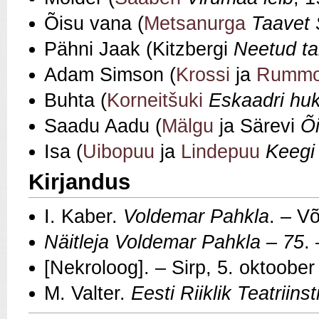
Õisu vana (
Metsanurga
Taavet 
Pähni Jaak (Kitzbergi
Neetud ta
Adam Simson (
Krossi
ja
Rumm
Buhta (
Korneitšuki
Eskaadri hu
Saadu Aadu (
Mälgu
ja Särevi
Õi
Isa (
Uibopuu
ja
Lindepuu
Keegi 
Kirjandus
I. Kaber.
Voldemar Pahkla
. – V
Näitleja Voldemar Pahkla – 75
.
[Nekroloog]. – Sirp, 5. oktoobe
M. Valter.
Eesti Riiklik Teatriin