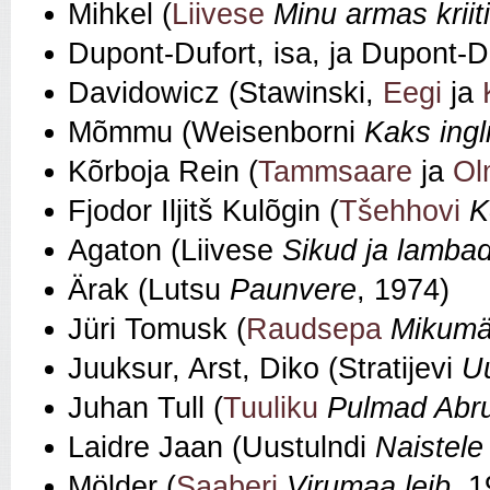
Mihkel (
Liivese
Minu armas kriit
Dupont-Dufort, isa, ja Dupont-D
Davidowicz (Stawinski,
Eegi
ja
Mõmmu (Weisenborni
Kaks ingli
Kõrboja Rein (
Tammsaare
ja
Ol
Fjodor Iljitš Kulõgin (
Tšehhovi
K
Agaton (Liivese
Sikud ja lamba
Ärak (Lutsu
Paunvere
, 1974)
Jüri Tomusk (
Raudsepa
Mikumä
Juuksur, Arst, Diko (Stratijevi
U
Juhan Tull (
Tuuliku
Pulmad Abr
Laidre Jaan (Uustulndi
Naistele
Mölder (
Saaberi
Virumaa leib
, 