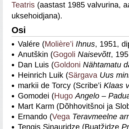
Teatris
(aastast 1985 valvurina, a
uksehoidjana).
Osi
Valére (
Molière’i
Ihnus
, 1951, d
Anutškin (
Gogoli
Naisevõtt
, 195
Dan Luis (
Goldoni
Nähtamatu 
Heinrich Luik (
Särgava
Uus mini
markii de Torcy (Scribe’i
Klaas v
Gomodei (
Hugo
Angelo
–
Padua
Mart Karm (Dõhhovitšnoi ja Sl
Ernando (
Vega
Teravmeelne a
Tengis Sinauridze (Buatžidze
Pr