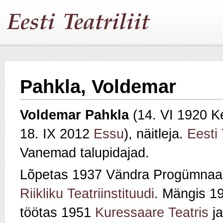
Pahkla, Voldemar
Voldemar Pahkla
(14. VI 1920 Ke
18. IX 2012
Essu
), näitleja.
Eesti 
Vanemad talupidajad.
Lõpetas 1937 Vändra Progümnaa
Riikliku Teatriinstituudi
. Mängis 
töötas 1951
Kuressaare Teatris
j