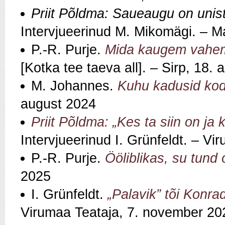
Priit Põldma: Saueaugu on unistu
Intervjueerinud M. Mikomägi. – Ma
P.-R. Purje.
Mida kaugem vahem
[Kotka tee taeva all]. – Sirp, 18.
M. Johannes.
Kuhu kadusid ko
august 2024
Priit Põldma: „Kes ta siin on ja 
Intervjueerinud I. Grünfeldt. – Vi
P.-R. Purje.
Ööliblikas, su tund 
2025
I. Grünfeldt.
„Palavik” tõi Konr
Virumaa Teataja, 7. november 20