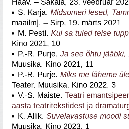
Haav. – Sakala, 23. veebruar 20
S. Karja.
Midsomeri lesed, Tamm
maailm]. – Sirp, 19. märts 2021
M. Pesti.
Kui sa tuled teise tu
Kino 2021, 10
P.-R. Purje.
Ja see õhtu jääbki, 
Muusika. Kino 2021, 11
P.-R. Purje.
Miks me läheme ül
Teater. Muusika. Kino 2022, 3
V.-S. Maiste.
Teatri emantsipeer
aasta teatritekstidest ja dramatur
K. Allik.
Suvelavastuse moodi s
Muusika. Kino 2023, 1