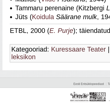
Tammaru perenaine (Kitzbergi
L
Jüts (
Koidula
Säärane mulk
, 19
ETBL, 2000 (
E. Purje
); täiendatu
Kategooriad:
Kuressaare Teater
leksikon
Eesti Entsüklopeediast
T