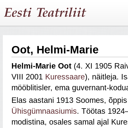
Oot, Helmi-Marie
Helmi‑Marie Oot
(4. XI 1905 Rai
VIII 2001
Kuressaare
), näitleja. I
mööblitisler, ema guvernant-kodua
Elas aastani 1913 Soomes, õppi
Ühisgümnaasiumis
. Töötas 1924–
modistina, osales samal ajal Kure