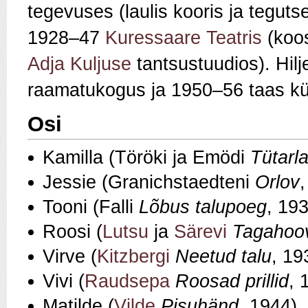
tegevuses (laulis kooris ja teguts
1928–47
Kuressaare Teatris
(koos
Adja Kuljuse
tantsustuudios). Hilj
raamatukogus ja 1950–56 taas kü
Osi
Kamilla (Töröki ja Emödi
Tütarl
Jessie (Granichstaedteni
Orlov
Tooni (Falli
Lõbus talupoeg
, 19
Roosi (
Lutsu
ja
Särevi
Tagahoo
Virve (
Kitzbergi
Neetud talu
, 19
Vivi (
Raudsepa
Roosad prillid
, 
Matilde (
Vilde
Pisuhänd
, 1944)