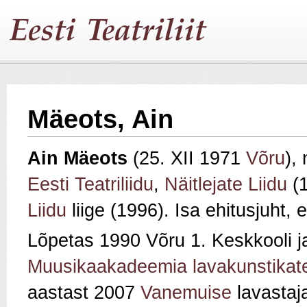
Mäeots, Ain
Ain Mäeots
(25. XII 1971
Võru
), 
Eesti Teatriliidu
,
Näitlejate Liidu
(1
Liidu
liige (1996). Isa ehitusjuht,
Lõpetas 1990 Võru 1. Keskkooli 
Muusikaakadeemia lavakunstikate
aastast 2007
Vanemuise
lavastaj