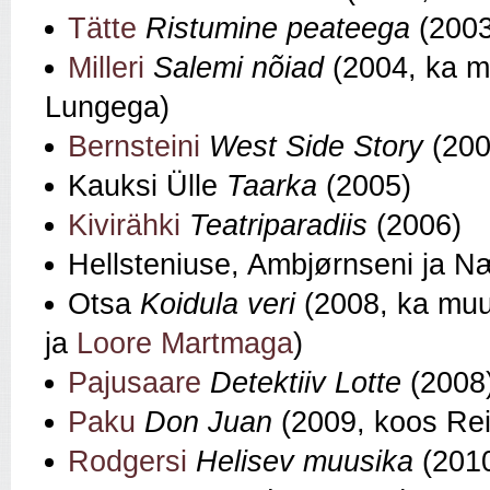
Tätte
Ristumine peateega
(2003
Milleri
Salemi nõiad
(2004, ka m
Lungega)
Bernsteini
West Side Story
(200
Kauksi Ülle
Taarka
(2005)
Kivirähki
Teatriparadiis
(2006)
Hellsteniuse, Ambjørnseni ja 
Otsa
Koidula veri
(2008, ka muu
ja
Loore Martmaga
)
Pajusaare
Detektiiv Lotte
(2008
Paku
Don Juan
(2009, koos Re
Rodgersi
Helisev muusika
(2010