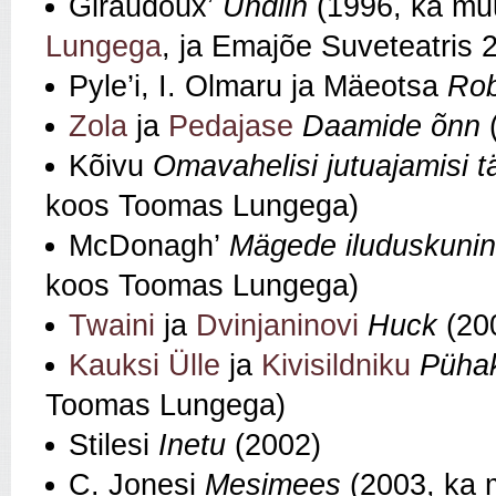
Giraudoux’
Undiin
(1996, ka mu
Lungega
, ja Emajõe Suveteatris 
Pyle’i, I. Olmaru ja Mäeotsa
Rob
Zola
ja
Pedajase
Daamide õnn
Kõivu
Omavahelisi jutuajamisi tä
koos Toomas Lungega)
McDonagh’
Mägede iluduskuni
koos Toomas Lungega)
Twaini
ja
Dvinjaninovi
Huck
(200
Kauksi Ülle
ja
Kivisildniku
Püha
Toomas Lungega)
Stilesi
Inetu
(2002)
C. Jonesi
Mesimees
(2003, ka 