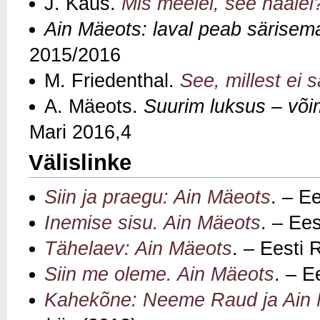
J. Kaus.
Mis meelel, see häälel
Ain Mäeots: laval peab särisem
2015/2016
M. Friedenthal.
See, millest ei 
A. Mäeots.
Suurim luksus – või
Mari 2016,4
Välislinke
Siin ja praegu: Ain Mäeots
. – E
Inemise sisu. Ain Mäeots
. – Ee
Tähelaev: Ain Mäeots
. – Eesti 
Siin me oleme. Ain Mäeots
. – E
Kahekõne: Neeme Raud ja Ain