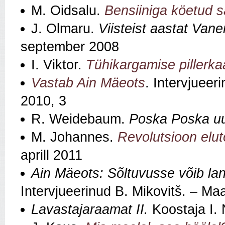
M. Oidsalu.
Bensiiniga köetud 
J. Olmaru.
Viisteist aastat Vane
september 2008
I. Viktor.
Tühikargamise pillerka
Vastab Ain Mäeots
. Intervjueer
2010, 3
R. Weidebaum.
Poska Poska uu
M. Johannes.
Revolutsioon elu
aprill 2011
Ain Mäeots: Sõltuvusse võib lan
Intervjueerinud B. Mikovitš. – Ma
Lavastajaraamat II.
Koostaja I. 