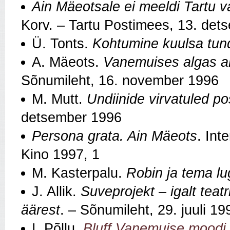
Ain Mäeotsale ei meeldi Tartu v
Korv. – Tartu Postimees, 13. de
Ü. Tonts.
Kohtumine kuulsa tu
A. Mäeots.
Vanemuises algas a
Sõnumileht, 16. november 1996
M. Mutt.
Undiinide virvatuled 
detsember 1996
Persona grata. Ain Mäeots
. Int
Kino 1997, 1
M. Kasterpalu.
Robin ja tema lu
J. Allik.
Suveprojekt – igalt teat
äärest
. – Sõnumileht, 29. juuli 19
I. Põllu.
Bluff Vanemuise moodi