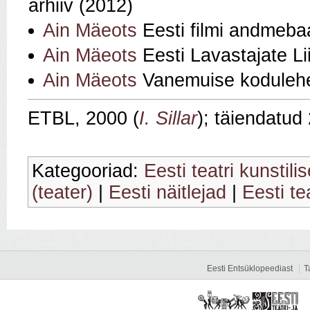
arhiiv (2012)
Ain Mäeots
Eesti filmi andmeba
Ain Mäeots
Eesti Lavastajate Li
Ain Mäeots
Vanemuise koduleh
ETBL, 2000 (
I. Sillar
); täiendatud
Kategooriad:
Eesti teatri kunstili
(teater)
|
Eesti näitlejad
|
Eesti te
Eesti Entsüklopeediast
T