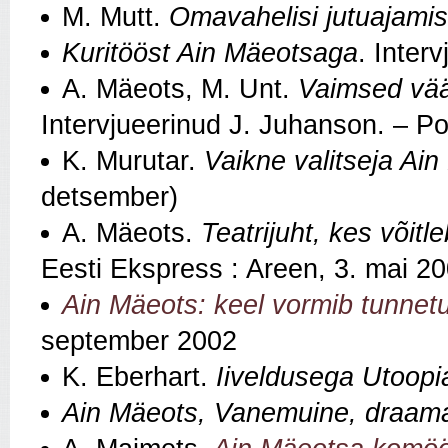
M. Mutt.
Omavahelisi jutuajamisi
Kuritööst Ain Mäeotsaga
. Inter
A. Mäeots, M. Unt.
Vaimsed vää
Intervjueerinud J. Juhanson. – P
K. Murutar.
Vaikne valitseja Ain
detsember)
A. Mäeots.
Teatrijuht, kes võitl
Eesti Ekspress : Areen, 3. mai 2
Ain Mäeots: keel vormib tunnet
september 2002
K. Eberhart.
Iiveldusega Utoopi
Ain Mäeots, Vanemuine, draama