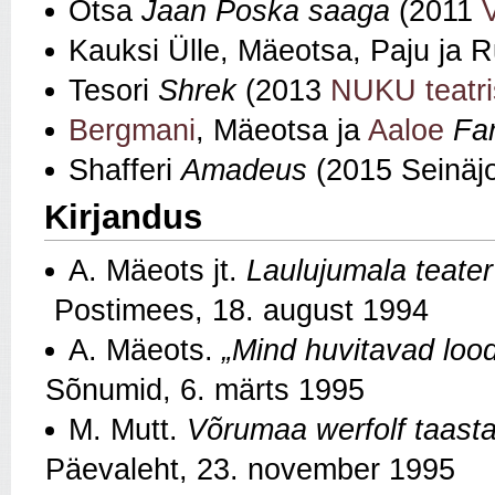
Otsa
Jaan Poska saaga
(2011
Kauksi Ülle, Mäeotsa, Paju ja R
Tesori
Shrek
(2013
NUKU teatri
Bergmani
, Mäeotsa ja
Aaloe
Fa
Shafferi
Amadeus
(2015 Seinäjo
Kirjandus
A. Mäeots jt.
Laulujumala teate
Postimees, 18. august 1994
A. Mäeots.
„Mind huvitavad lood,
Sõnumid, 6. märts 1995
M. Mutt.
Võrumaa werfolf taast
Päevaleht, 23. november 1995