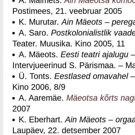
A. Maimets.
Ain Mäeotsa komöö
Postimees, 21. veebruar 2005
K. Murutar.
Ain Mäeots – perega
A. Saro.
Postkolonialistlik vaad
Teater. Muusika. Kino 2005, 11
A. Mäeots.
Eesti teatri ajalugu 
Intervjueerinud S. Pärismaa. – M
Ü. Tonts.
Eestlased omavahel –
Kino 2006, 8/9
A. Aaremäe.
Mäeotsa kõrts nagu
2007
K. Eberhart.
Ain Mäeots – orgaan
Laupäev, 22. detsember 2007