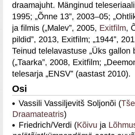
draamajuht. Mänginud teleseriaali
1995; „Õnne 13”, 2003–05; „Ohtli
ja filmis („Malev”, 2005,
Exitfilm
, 
pildid”, 2013, Exitfilm; „1944”, 2
Teinud telelavastuse „Üks gallon b
(„Taarka”, 2008, Exitfilm; „Deemo
telesarja „ENSV” (aastast 2010).
Osi
Vassili Vassiljevitš Soljonõi (
Tše
Draamateatris
)
Friedrich/Verdi (
Kõivu
ja
Lõhmu