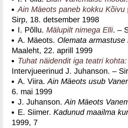
Ain Mäeots paneb kokku Kõivu
Sirp, 18. detsember 1998
I. Põllu.
Mälupilt nimega Elli
. – 
A. Mäeots.
Olemata armastuse 
Maaleht, 22. aprill 1999
Tuhat näidendit iga teatri kohta
Intervjueerinud J. Juhanson. – Sir
A. Viira.
Ain Mäeots usub Vanem
6. mai 1999
J. Juhanson.
Ain Mäeots Vanem
E. Siimer.
Kadunud maailma kum
1999, 7