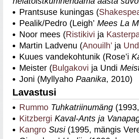
nelätõistkümnendämä aasta suvõ
Prantsuse kuningas (
Shakespea
Pealik/Pedro (Leigh’
Mees La M
Noor mees (
Ristikivi
ja
Kasterpa
Martin Ladvenu (
Anouilh’
ja
Und
Kuues vandekohtunik (Rose’i
K
Meister (
Bulgakovi
ja Undi
Meist
Joni (Myllyaho
Paanika
, 2010)
Lavastusi
Rummo
Tuhkatriinumäng
(1993,
Kitzbergi
Kaval‑Ants ja Vanapa
Kangro
Susi
(1995, mängis Ver