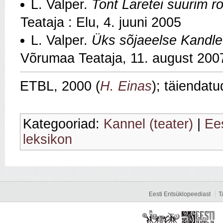
L. Valper.
Tont Laretei suurim ro
Teataja : Elu, 4. juuni 2005
L. Valper.
Üks sõjaeelse Kandle 
Võrumaa Teataja, 11. august 200
ETBL, 2000 (
H. Einas
); täiendatu
Kategooriad:
Kannel (teater)
|
Ees
leksikon
Eesti Entsüklopeediast
T