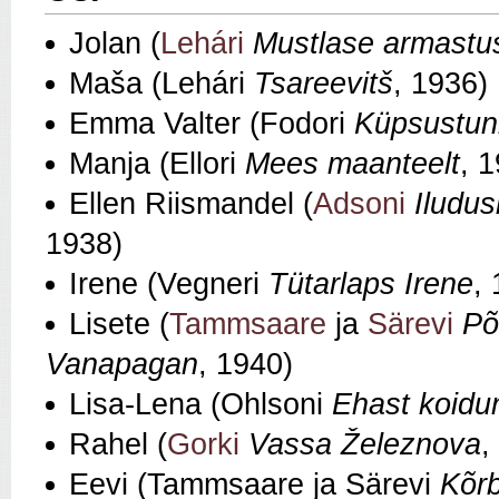
Jolan (
Lehári
Mustlase armastu
Maša (Lehári
Tsareevitš
, 1936)
Emma Valter (Fodori
Küpsustun
Manja (Ellori
Mees maanteelt
, 
Ellen Riismandel (
Adsoni
Iludu
1938)
Irene (Vegneri
Tütarlaps Irene
,
Lisete (
Tammsaare
ja
Särevi
Põ
Vanapagan
, 1940)
Lisa‑Lena (Ohlsoni
Ehast koidu
Rahel (
Gorki
Vassa Železnova
,
Eevi (Tammsaare ja Särevi
Kõr