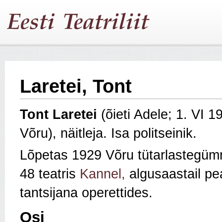
Laretei, Tont
Tont Laretei
(õieti Adele; 1. VI 
Võru), näitleja. Isa politseinik.
Lõpetas 1929 Võru tütarlastegüm
48 teatris
Kannel,
algusaastail pe
tantsijana operettides.
Osi