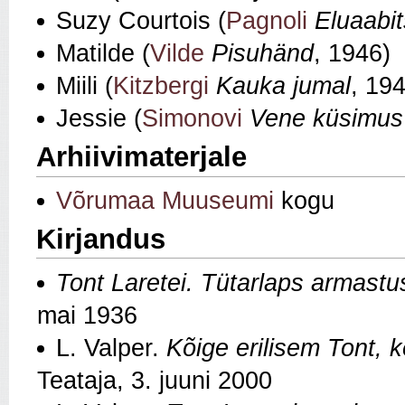
Suzy Courtois (
Pagnoli
Eluaabit
Matilde (
Vilde
Pisuhänd
, 1946)
Miili (
Kitzbergi
Kauka jumal
, 19
Jessie (
Simonovi
Vene küsimus
Arhiivimaterjale
Võrumaa Muuseumi
kogu
Kirjandus
Tont Laretei. Tütarlaps armast
mai 1936
L. Valper.
Kõige erilisem Tont, 
Teataja, 3. juuni 2000