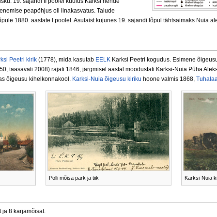
ku. 19. sajandi II poolel kuulus Karksi nende
enemise peapõhjus oli linakasvatus. Talude
pule 1880. aastate I poolel. Asulaist kujunes 19. sajandi lõpul tähtsaimaks Nuia a
ksi Peetri kirik
(1778), mida kasutab
EELK
Karksi Peetri kogudus. Esimene õigeusu
, taasavati 2008) rajati 1846, järgmisel aastal moodustati Karksi-Nuia Püha Alek
as õigeusu kihelkonnakool.
Karksi-Nuia õigeusu kiriku
hoone valmis 1868,
Tuhalaa
Polli mõisa park ja tiik
Karksi-Nuia ki
 ja 8 karjamõisat: