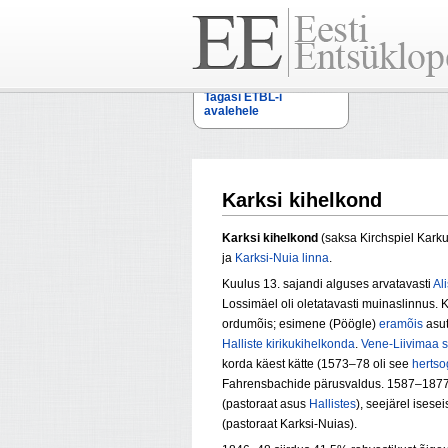
Tagasi ETBL-i
avalehele
Karksi kihelkond
Karksi kihelkond
(saksa
Kirchspiel Kark
ja
Karksi-Nuia linna
.
Kuulus 13. sajandi alguses arvatavasti
Al
Lossimäel oli oletatavasti muinaslinnus. K
ordumõis; esimene (Pöögle)
eramõis
asut
Halliste kirikukihelkonda
.
Vene-Liivimaa s
korda käest kätte (1573–78 oli see
herts
Fahrensbachide pärusvaldus. 1587–1877 k
(pastoraat asus
Hallistes
), seejärel ises
(pastoraat Karksi-Nuias).