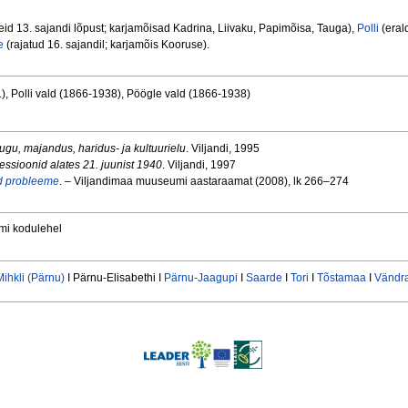
eid 13. sajandi lõpust; karjamõisad Kadrina, Liivaku, Papimõisa, Tauga),
Polli
(eral
e
(rajatud 16. sajandil; karjamõis Kooruse).
), Polli vald (1866-1938), Pöögle vald (1866-1938)
lugu, majandus, haridus- ja kultuurielu
. Viljandi, 1995
essioonid alates 21. juunist 1940
. Viljandi, 1997
id probleeme
. – Viljandimaa muuseumi aastaraamat (2008), lk 266–274
i kodulehel
Mihkli (Pärnu)
I Pärnu-Elisabethi I
Pärnu-Jaagupi
I
Saarde
I
Tori
I
Tõstamaa
I
Vändr