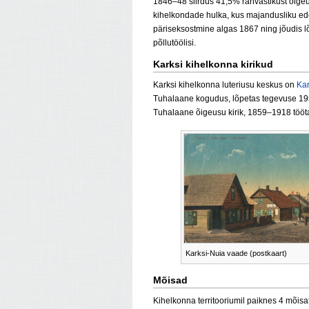
1846–48 siirdus 41,5% rahvastikust õigeus
kihelkondade hulka, kus majandusliku ed
päriseksostmine algas 1867 ning jõudis lõ
põllutöölisi.
Karksi kihelkonna kirikud
Karksi kihelkonna luteriusu keskus on
Kar
Tuhalaane kogudus, lõpetas tegevuse 1950
Tuhalaane õigeusu kirik, 1859–1918 tööt
Karksi-Nuia vaade (postkaart)
Mõisad
Kihelkonna territooriumil paiknes 4 mõisat