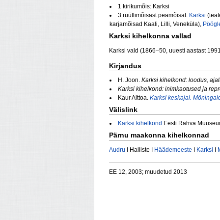
1 kirikumõis: Karksi
3 rüütlimõisast peamõisat:
Karksi
(teat
karjamõisad Kaali, Lilli, Veneküla),
Pöögl
Karksi kihelkonna vallad
Karksi vald (1866–50, uuesti aastast 1991
Kirjandus
H. Joon.
Karksi kihelkond: loodus, aja
Karksi kihelkond: inimkaotused ja repr
Kaur Alttoa.
Karksi keskajal. Mõninga
Välislink
Karksi kihelkond
Eesti Rahva Muuseum
Pärnu maakonna kihelkonnad
Audru
I Halliste I
Häädemeeste
I
Karksi
I
EE 12, 2003; muudetud 2013