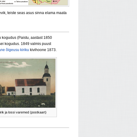
levik, teiste seas asus sinna elama maata
 kogudus (Paistu, aastast 1850
sei kogudus. 1849 valmis puust
ne õigeusu kiriku
kivihoone 1873.
rik ja lossi varemed (postkaart)