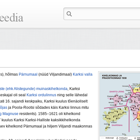
us
)
, hõlmas
Pärnumaal
(nüüd Viljandimaal)
Karksi valla
iste (ehk Alistegunde) muinaskihelkonda
, Karksi
eskajal oli seal
Karksi ordulinnus
ning selle lähedal
ati 16. sajandi keskpaiku, Karksi kuulus tõenäoliselt
õjas
ja Poola-Rootsi sõdades käis Karksi linnus mitu
og Magnuse
residents). 1585–1621 oli kihelkond
uulus Karksi Karksi-Halliste kaksikkihelkonda
eisev kihelkond Pärnumaal ja hiljem Viljandi maakonnas