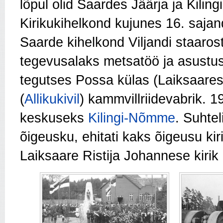
lõpul olid Saardes Jäärja ja Kiling
Kirikukihelkond kujunes 16. sajan
Saarde kihelkond Viljandi staaros
tegevusalaks metsatöö ja asustus
tegutses Possa külas (Laiksaares)
(
Allikukivil
) kammvillriidevabrik. 
keskuseks
Kilingi-Nõmme
. Suhtel
õigeusku
, ehitati kaks õigeusu kir
Laiksaare Ristija Johannese kirik