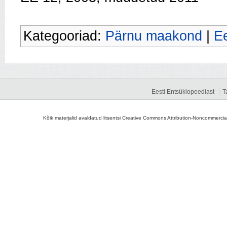
Kategooriad:
Pärnu maakond
|
Ee
Eesti Entsüklopeediast
T
Kõik materjalid avaldatud litsentsi Creative Commons Attribution-Noncommercial-S