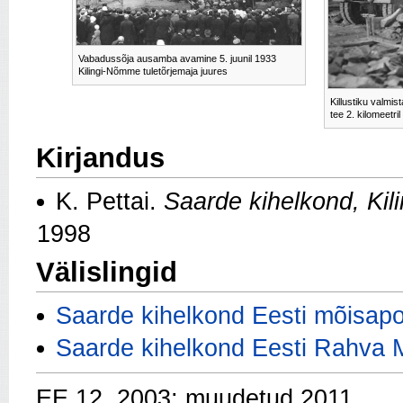
Vabadussõja ausamba avamine 5. juunil 1933
Kilingi-Nõmme tuletõrjemaja juures
Killustiku valmi
tee 2. kilomeetri
Kirjandus
K. Pettai.
Saarde kihelkond, Ki
1998
Välislingid
Saarde kihelkond Eesti mõisapo
Saarde kihelkond Eesti Rahva 
EE 12, 2003; muudetud 2011