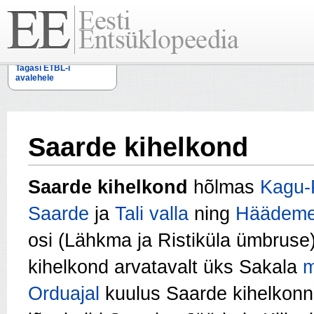
Tagasi ETBL-i
avalehele
Saarde kihelkond
Saarde kihelkond
hõlmas
Kagu-
Saarde
ja
Tali valla
ning
Häädeme
osi (Lähkma ja Ristiküla ümbruse)
kihelkond arvatavalt üks Sakala
m
Orduajal
kuulus Saarde kihelkonna