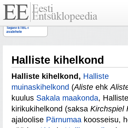
Tagasi ETBL-i
avalehele
Halliste kihelkond
Halliste kihelkond,
Halliste
muinaskihelkond
(
Aliste
ehk
Alis
kuulus
Sakala maakonda
, Hallist
kirikukihelkond (saksa
Kirchspiel 
ajaloolise
Pärnumaa
koosseisu, 