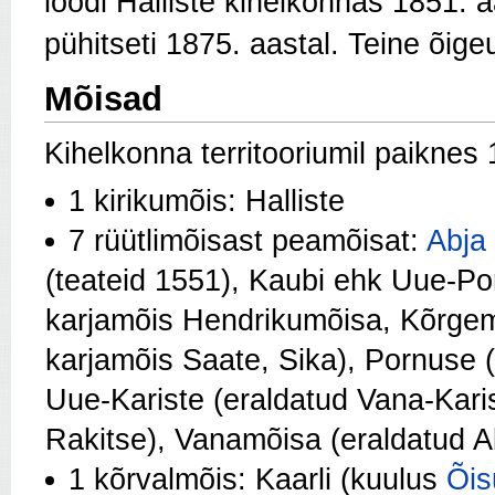
loodi Halliste kihelkonnas 1851. a
pühitseti 1875. aastal. Teine õige
Mõisad
Kihelkonna territooriumil paiknes 
1 kirikumõis: Halliste
7 rüütlimõisast peamõisat:
Abja
(teateid 1551), Kaubi ehk Uue-Po
karjamõis Hendrikumõisa, Kõrgemä
karjamõis Saate, Sika), Pornuse (
Uue-Kariste (eraldatud Vana-Kari
Rakitse), Vanamõisa (eraldatud Ab
1 kõrvalmõis: Kaarli (kuulus
Õis