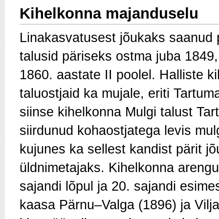
Kihelkonna majanduselu
Linakasvatusest jõukaks saanud
talusid päriseks ostma juba 1849,
1860. aastate II poolel. Halliste 
taluostjaid ka mujale, eriti Tartum
siinse kihelkonna Mulgi talust Tar
siirdunud kohaostjatega levis mulg
kujunes ka sellest kandist pärit j
üldnimetajaks. Kihelkonna arengul
sajandi lõpul ja 20. sajandi esimes
kaasa Pärnu–Valga (1896) ja Vilja