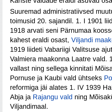
Kariste valdade eraldi asuvad os
Suuremad administratiivsed muutu
toimusid 20. sajandil. 1. I 1901 l
1918 arvati seni Pärnumaa koosse
kahest eraldi osast,
Viljandi maa
1919 liideti Vabariigi Valitsuse 
Valmiera maakonna Laatre vald. 1
vallast ning sellega kinnitati Mõis
Pornuse ja Kaubi vald ühtseks
Po
reformiga jäi alates 1. IV 1939 Ha
Abja ja
Rajangu vald
ning Mõisakü
Viljandimaal.