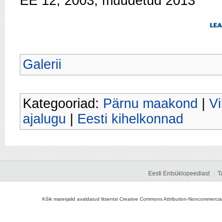
EE 12, 2003; muudetud 2013
Galerii
Kategooriad:
Pärnu maakond
|
Vi
ajalugu
|
Eesti kihelkonnad
Eesti Entsüklopeediast
T
Kõik materjalid avaldatud litsentsi Creative Commons Attribution-Noncommercial-S