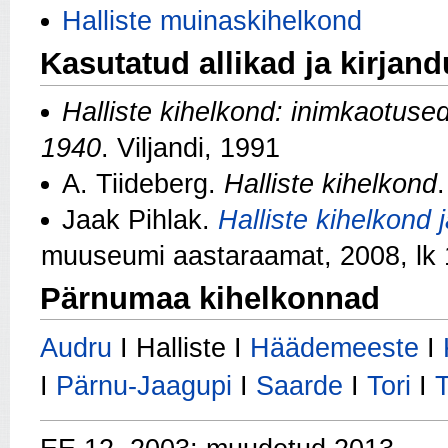
Halliste muinaskihelkond
Kasutatud allikad ja kirjan
Halliste kihelkond: inimkaotused
1940
. Viljandi, 1991
A. Tiideberg.
Halliste kihelkond
Jaak Pihlak.
Halliste kihelkond
muuseumi aastaraamat, 2008, lk
Pärnumaa kihelkonnad
Audru
I Halliste I
Häädemeeste
I
I
Pärnu-Jaagupi
I
Saarde
I
Tori
I