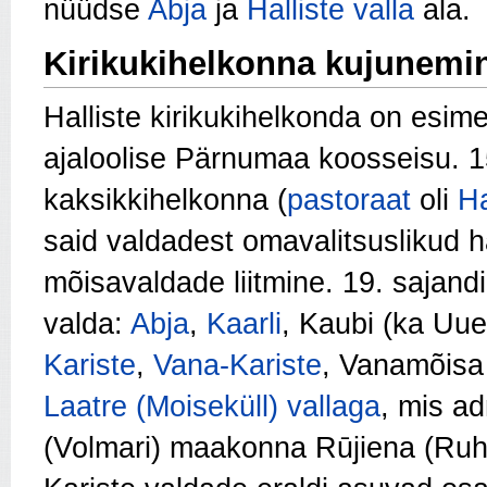
nüüdse
Abja
ja
Halliste valla
ala.
Kirikukihelkonna kujunemi
Halliste kirikukihelkonda on esim
ajaloolise Pärnumaa koosseisu. 1
kaksikkihelkonna (
pastoraat
oli
Ha
said valdadest omavalitsuslikud 
mõisavaldade liitmine. 19. sajandi 
valda:
Abja
,
Kaarli
, Kaubi (ka Uu
Kariste
,
Vana-Kariste
, Vanamõisa j
Laatre (Moiseküll) vallaga
, mis ad
(Volmari) maakonna Rūjiena (Ruhj