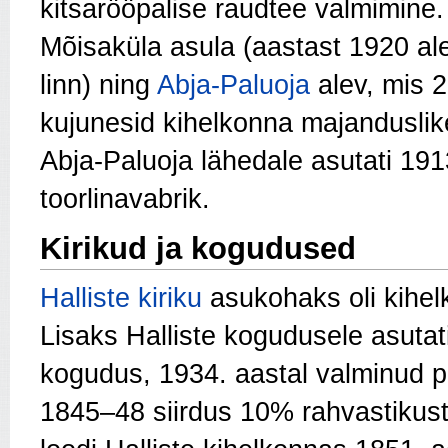
kitsarööpalise raudtee valmimine.
Mõisaküla asula (aastast 1920 al
linn) ning
Abja-Paluoja
alev, mis 2
kujunesid kihelkonna majandusli
Abja-Paluoja lähedale asutati 191
toorlinavabrik.
Kirikud ja kogudused
Halliste kiriku
asukohaks oli kihe
Lisaks Halliste kogudusele asutat
kogudus, 1934. aastal valminud pu
1845–48 siirdus 10% rahvastikus