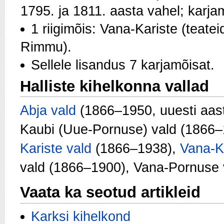
1795. ja 1811. aasta vahel; karj
1 riigimõis: Vana-Kariste (teate
Rimmu).
Sellele lisandus 7 karjamõisat.
Halliste kihelkonna vallad
Abja vald
(1866–1950, uuesti aas
Kaubi (Uue-Pornuse) vald (1866
Kariste vald
(1866–1938),
Vana-Ka
vald (1866–1900), Vana-Pornuse 
Vaata ka seotud artikleid
Karksi kihelkond