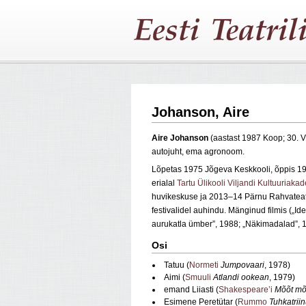
Johanson, Aire
Aire Johanson
(aastast 1987 Koop; 30. 
autojuht, ema agronoom.
Lõpetas 1975 Jõgeva Keskkooli, õppis 
erialal
Tartu Ülikooli Viljandi Kultuuriaka
huvikeskuse ja 2013–14 Pärnu Rahvateatri n
festivalidel auhindu. Mänginud filmis („I
aurukatla ümber”, 1988; „Näkimadalad”, 
Osi
Tatuu (
Normeti
Jumpovaari
, 1978)
Aimi (
Smuuli
Atlandi ookean
, 1979)
emand Liiasti (
Shakespeare’i
Mõõt mõ
Esimene Peretütar (
Rummo
Tuhkatri