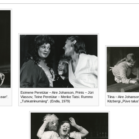
Esimene Peretütar – Aire Johanson, Prints – Jüri
kean”.
Vlassov, Teine Peretütar – Merike Tatsi. Rummo
Tiina – Aire Johanso
„Tuhkatriinumäng”. (Endla, 1979)
Kitzbergi „Püve talus