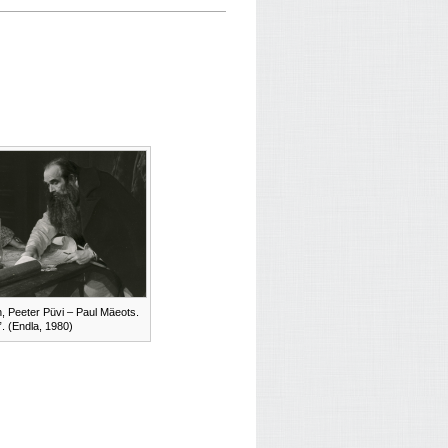
n, Peeter Püvi – Paul Mäeots.
”. (Endla, 1980)