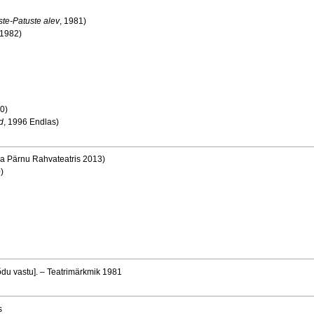
te-Patuste alev
, 1981)
 1982)
90)
d
, 1996 Endlas)
a Pärnu Rahvateatris 2013)
)
õdu vastu]. – Teatrimärkmik 1981
s