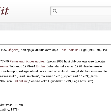
V 1957
Jõgeva
), näitleja ja kultuurikorraldaja.
Eesti Teatriliidu
liige (1982–94). Isa
1977–79
Pärnu teatri õppestuudios
, lõpetas 2008 huvijuht-loovtegevuse õpetaja
deemia
. Töötanud 1979–94
Endlas
. Juhendanud aastast 1996 Häädemeeste
äitetruppi, kellega tehtud lavastused on võitnud üleriigilistel harrastusteatrite
deaalmaastik”, „Teaduse ohver”, mõlemad 1981; „Nipernaadi”, 1983; „Tants
1989, kõik
Tallinnfilm
; „Sellised kolm lugu: Aida”, 1999, Lege Artis Film).
õdu vastu
, 1979)
inumäng
, 1979)