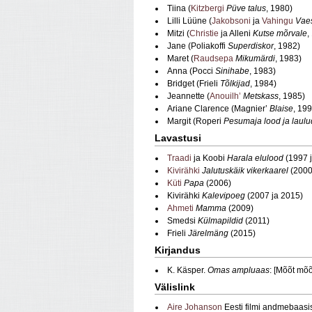
Tiina (
Kitzbergi
Püve talus
, 1980)
Lilli Lüüne (
Jakobsoni
ja
Vahingu
Vaes
Mitzi (
Christie
ja Alleni
Kutse mõrvale
,
Jane (Poliakoffi
Superdiskor
, 1982)
Maret (
Raudsepa
Mikumärdi
, 1983)
Anna (Pocci
Sinihabe
, 1983)
Bridget (Frieli
Tõlkijad
, 1984)
Jeannette (
Anouilh’
Metskass
, 1985)
Ariane Clarence (Magnier’
Blaise
, 19
Margit (Roperi
Pesumaja lood ja laulu
Lavastusi
Traadi
ja Koobi
Harala elulood
(1997 j
Kivirähki
Jalutuskäik vikerkaarel
(2000
Küti
Papa
(2006)
Kivirähki
Kalevipoeg
(2007 ja 2015)
Ahmeti
Mamma
(2009)
Smedsi
Külmapildid
(2011)
Frieli
Järelmäng
(2015)
Kirjandus
K. Käsper.
Omas ampluaas
: [Mõõt mõ
Välislink
Aire Johanson
Eesti filmi andmebaasi