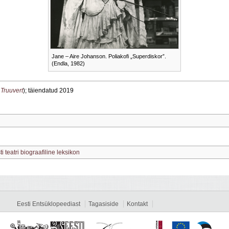
Jane – Aire Johanson. Poliakofi „Superdiskor”.
(Endla, 1982)
 Truuvert
); täiendatud 2019
ti teatri biograafiline leksikon
Eesti Entsüklopeediast
Tagasiside
Kontakt