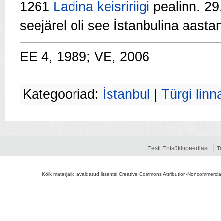
1261
Ladina keisririigi
pealinn. 29
seejärel oli see İstanbulina aast
EE 4, 1989; VE, 2006
Kategooriad:
İstanbul
|
Türgi linn
Eesti Entsüklopeediast
T
Kõik materjalid avaldatud litsentsi Creative Commons Attribution-Noncommercial-S