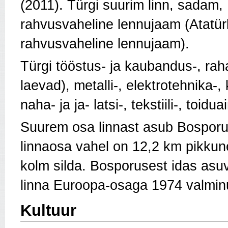
(2011). Türgi suurim linn, sadam,
rahvusvaheline lennujaam (Atatür
rahvusvaheline lennujaam).
Türgi tööstus- ja kaubandus-, rah
laevad), metalli-, elektrotehnika-,
naha- ja ja- latsi-, tekstiili-, toid
Suurem osa linnast asub Bosporus
linnaosa vahel on 12,2 km pikku
kolm silda. Bosporusest idas asu
linna Euroopa-osaga 1974 valminu
Kultuur