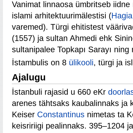
Vanimat linnaosa ümbritseb iidne 
islami arhitektuurimälestisi (
Hagia
varemed). Türgi ehitistest vääriv
(1557) ja sultan Ahmedi ehk Sini
sultanipalee Topkapı Sarayı ning m
İstambulis on 8
ülikooli
, türgi ja 
Ajalugu
İstanbuli rajasid u 660 eKr
doorla
arenes tähtsaks kaubalinnaks ja 
Keiser
Constantinus
nimetas ta K
keisririigi pealinnaks. 395–1204 