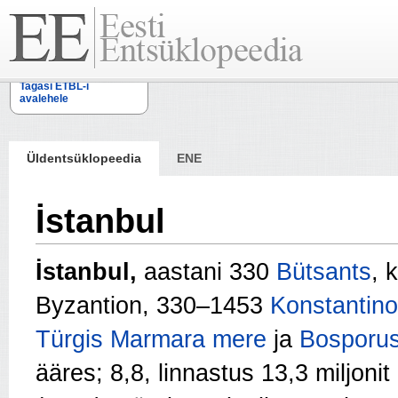
Tagasi ETBL-i
avalehele
Üldentsüklopeedia
ENE
İstanbul
İstanbul,
aastani 330
Bütsants
, k
Byzantion, 330–1453
Konstantino
Türgis
Marmara mere
ja
Bosporus
ääres; 8,8, linnastus 13,3 miljonit