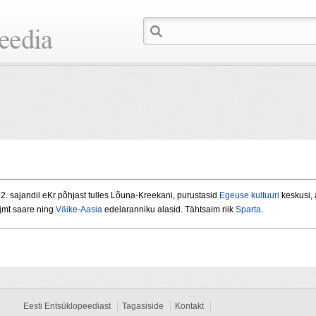
2. sajandil eKr põhjast tulles Lõuna-Kreekani, purustasid
Egeuse kultuuri
keskusi,
jmt saare ning
Väike-Aasia
edelaranniku alasid. Tähtsaim riik
Sparta
.
Eesti Entsüklopeediast
Tagasiside
Kontakt