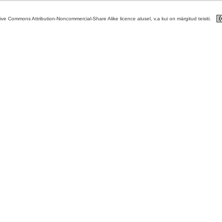
tive Commons Attribution-Noncommercial-Share Alike licence alusel, v.a kui on märgitud teisiti.