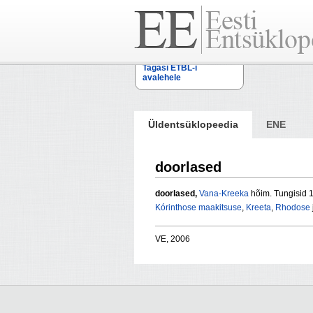
Tagasi ETBL-i
avalehele
Üldentsüklopeedia
ENE
doorlased
doorlased,
Vana-Kreeka
hõim. Tungisid 1
Kórinthose maakitsuse
,
Kreeta
,
Rhodose
VE, 2006