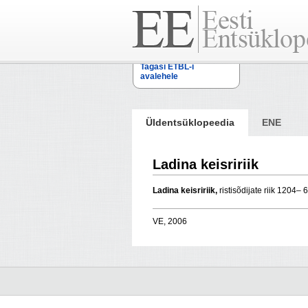
Tagasi ETBL-i
avalehele
Üldentsüklopeedia
ENE
Ladina keisririik
Ladina keisririik,
ristisõdijate riik 1204– 
VE, 2006