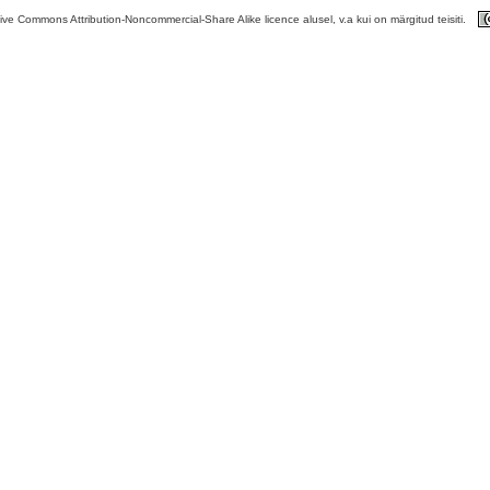
tive Commons Attribution-Noncommercial-Share Alike licence alusel, v.a kui on märgitud teisiti.