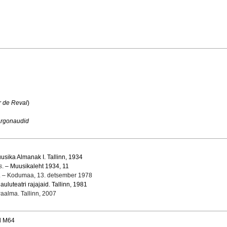
r de Reval
)
rgonaudid
uusika Almanak I. Tallinn, 1934
s
.
– Muusikaleht 1934, 11
. – Kodumaa, 13. detsember 1978
lauluteatri rajajaid. Tallinn, 1981
Paalma. Tallinn, 2007
nd M64