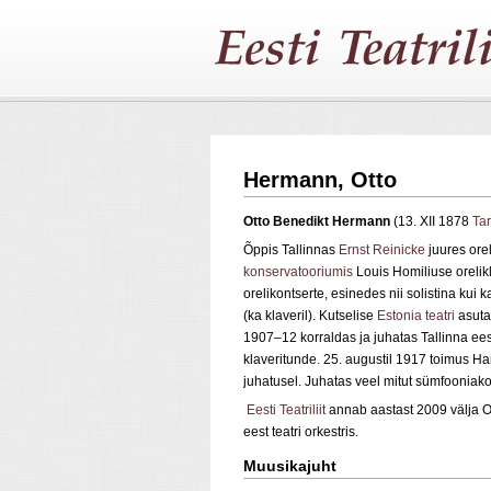
Hermann, Otto
Otto Benedikt Hermann
(13. XII 1878
Tar
Õppis Tallinnas
Ernst Reinicke
juures orel
konservatooriumis
Louis Homiliuse orelikl
orelikontserte, esinedes nii solistina kui
(ka klaveril). Kutselise
Estonia teatri
asuta
1907–12 korraldas ja juhatas Tallinna ees
klaveritunde. 25. augustil 1917 toimus H
juhatusel. Juhatas veel mitut sümfooniako
Eesti Teatriliit
annab aastast 2009 välja O
eest teatri orkestris.
Muusikajuht