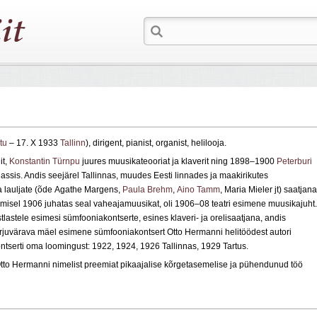
tu
– 17. X 1933
Tallinn
), dirigent, pianist, organist, helilooja.
it,
Konstantin Türnpu
juures muusikateooriat ja klaverit ning 1898–1900
Peterburi
assis. Andis seejärel Tallinnas, muudes Eesti linnades ja maakirikutes
 ka lauljate (õde Agathe Margens,
Paula Brehm
,
Aino Tamm
, Maria Mieler jt) saatjana
misel 1906 juhatas seal vaheajamuusikat, oli 1906–08 teatri esimene muusikajuht.
tlastele esimesi sümfooniakontserte, esines klaveri- ja orelisaatjana, andis
arjuvärava mäel esimene sümfooniakontsert Otto Hermanni helitöödest autori
ntserti oma loomingust: 1922, 1924, 1926 Tallinnas, 1929 Tartus.
tto Hermanni nimelist preemiat pikaajalise kõrgetasemelise ja pühendunud töö