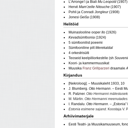
L’Arronge’i ja Biali
Mu Leopold
(1907)
Hervé
Mam’zelle Nitouche
(1907)
Pohli ja Conradi
Jongleur
(1908)
Jonesi
Geiša
(1908)
Helitöid
Muinaslooline ooper
Ilo
(1926)
Kevadsümfoonia
(1924)
5 sümfoonilist poeemi
Sümfooniline pilt
Merekaldal
4 orkestrisüiti
Teoseid keelpilliorkestrile (sh
Souveni
Koori- ja kammermuusikat
Muusika
Franz Grillparzeri
draamale
A
Kirjandus
[Nekroloog]. – Muusikaleht 1933, 10
J. Blumberg.
Otto Hermann
. – Eesti M
R. Patzner.
Otto Hermanni mälestusek
M. Märtin.
Otto Hermanni meenutades
I. Randalu.
Otto Hermann
. – „Estonia” 
Estonia esimene sajand
. Koostaja V. 
Arhiivimaterjale
Eesti Teatri- ja Muusikamuuseum, fo