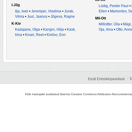
I-Jõg
Lüdig, Peeter Paul
•
Ilja, Ivari
•
Jeremjan, Vladima
•
Jurak,
Ellen
•
Mamontov, Se
Vilma
•
Juul, Jaanus
•
Jõgeva, Ragne
Mil-Ott
K-Kiv
Millistfer, Ülla
•
Mägi,
Kadajane, Olga
•
Kangro, Hilja
•
Kask,
Oja, Irina
•
Otto, Ann
Irina
•
Kivari, Reet
•
Kiviloo, Enn
Eesti Entsüklopeediast
T
Kõik materjalid avaldatud litsentsi Creative Commons Attribution-Noncommercial-S