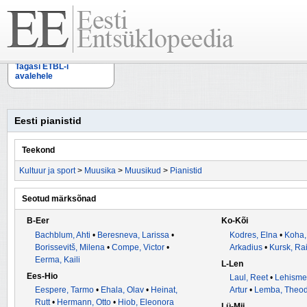
Tagasi ETBL-i
avalehele
Eesti pianistid
Teekond
Kultuur ja sport
>
Muusika
>
Muusikud
>
Pianistid
Seotud märksõnad
B-Eer
Ko-Kõi
Bachblum, Ahti
•
Beresneva, Larissa
•
Kodres, Elna
•
Koha,
Borissevitš, Milena
•
Compe, Victor
•
Arkadius
•
Kursk, Ra
Eerma, Kaili
L-Len
Ees-Hio
Laul, Reet
•
Lehismet
Eespere, Tarmo
•
Ehala, Olav
•
Heinat,
Artur
•
Lemba, Theo
Rutt
•
Hermann, Otto
•
Hiob, Eleonora
Lü-Mii