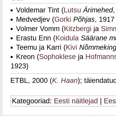
Voldemar Tint (
Lutsu
Ärimehed
Medvedjev (
Gorki
Põhjas
, 1917
Volmer Vomm (
Kitzbergi
ja
Sim
Erastu Enn (
Koidula
Säärane m
Teemu ja Karri (
Kivi
Nõmmeking
Kreon (
Sophoklese
ja
Hofmanns
1923)
ETBL, 2000 (
K. Haan
); täiendatu
Kategooriad:
Eesti näitlejad
|
Eest