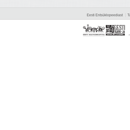
Eesti Entsüklopeediast
T