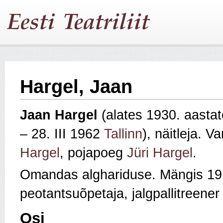
Hargel, Jaan
Jaan Hargel
(alates 1930. aastat
– 28. III 1962
Tallinn
), näitleja. 
Hargel
, pojapoeg
Jüri Hargel
.
Omandas alghariduse. Mängis 1
peotantsuõpetaja, jalgpallitreener
Osi