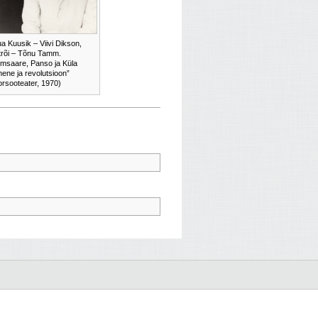
a Kuusik – Viivi Dikson,
rõi – Tõnu Tamm.
msaare, Panso ja Küla
mene ja revolutsioon”
rsooteater, 1970)