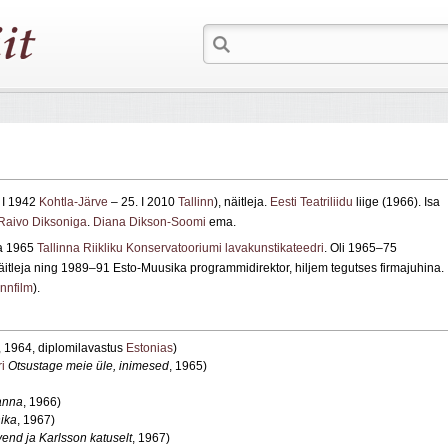
 I 1942
Kohtla-Järve
– 25. I 2010
Tallinn
), näitleja.
Eesti Teatriliidu
liige (1966). Isa
Raivo Diksoniga
.
Diana Dikson-Soomi
ema.
ja 1965
Tallinna Riikliku Konservatooriumi lavakunstikateedri
. Oli 1965–75
itleja ning 1989–91 Esto-Muusika programmidirektor, hiljem tegutses firmajuhina.
innfilm
).
, 1964, diplomilavastus
Estonias
)
i
Otsustage meie üle, inimesed
, 1965)
anna
, 1966)
ika
, 1967)
end ja Karlsson katuselt
, 1967)