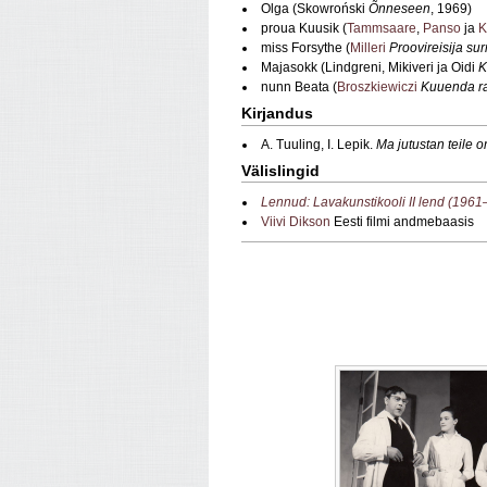
Olga (Skowroński
Õnneseen
, 1969)
proua Kuusik (
Tammsaare
,
Panso
ja
K
miss Forsythe (
Milleri
Proovireisija su
Majasokk (Lindgreni, Mikiveri ja Oidi
K
nunn Beata (
Broszkiewiczi
Kuuenda r
Kirjandus
A. Tuuling, I. Lepik.
Ma jutustan teile o
Välislingid
Lennud: Lavakunstikooli II lend (196
Viivi Dikson
Eesti filmi andmebaasis