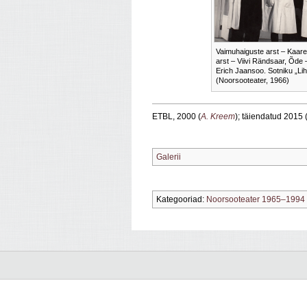
Vaimuhaiguste arst – Kaare
arst – Viivi Rändsaar, Õde –
Erich Jaansoo. Sotniku „Lih
(Noorsooteater, 1966)
ETBL, 2000 (
A. Kreem
); täiendatud 2015 
Galerii
Kategooriad:
Noorsooteater 1965–1994