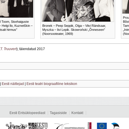
Prou
l Toom, Sisehaiguste
Bõst
 Helgi Ilo, Kuznetškin –
Bronek – Peep Seppik, Olga – Viivi Rändsaar,
Tam
tsalt hirmus”
Myszka – Iivi Lepik. Skowroński „Õnneseen”
„Ini
(Noorsooteater, 1969)
(Noo
(
T. Truuvert
); täiendatud 2017
|
Eesti näitlejad
|
Eesti teatri biograafiline leksikon
Eesti Entsüklopeediast
Tagasiside
Kontakt