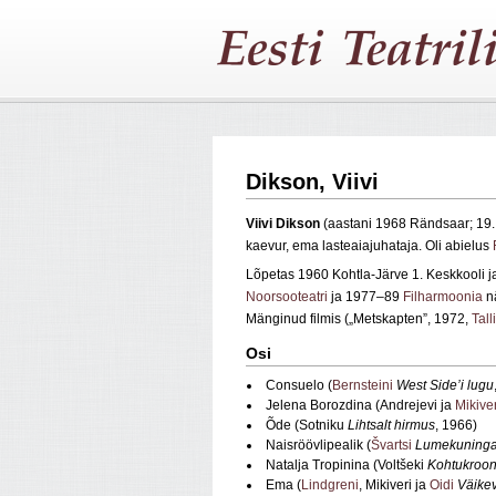
Dikson, Viivi
Viivi Dikson
(aastani 1968 Rändsaar; 19.
kaevur, ema lasteaiajuhataja. Oli abielus
Lõpetas 1960 Kohtla-Järve 1. Keskkooli 
Noorsooteatri
ja 1977–89
Filharmoonia
nä
Mänginud filmis („Metskapten”, 1972,
Tall
Osi
Consuelo (
Bernsteini
West Side’i lugu
Jelena Borozdina (Andrejevi ja
Mikiver
Õde (Sotniku
Lihtsalt hirmus
, 1966)
Naisröövlipealik (
Švartsi
Lumekuning
Natalja Tropinina (Voltšeki
Kohtukroon
Ema (
Lindgreni
, Mikiveri ja
Oidi
Väikev