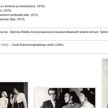
üla
Inimene ja revolutsioon
, 1970)
rm
, 1970)
arlsson tembutab jälle
, 1972)
aamatu lõpp
, 1973)
ma loo. Tallinna Riikliku Konservatooriumi lavakunstikateedri teisest lennust
. Talli
1–1965)
. – Eesti Rahvusringhäälingu arhiiv (1991)