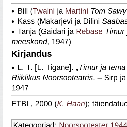
Bill (
Twaini
ja
Martini
Tom Sawy
Kass (Makarjevi ja Dilini
Saabas
Tanja (Gaidari ja
Rebase
Timur 
meeskond
, 1947)
Kirjandus
L. T. [L. Tigane].
„Timur ja tem
Riiklikus Noorsooteatris
. – Sirp j
1947
ETBL, 2000 (
K. Haan
); täiendatu
Kategooriad:
Noorsooteater 194