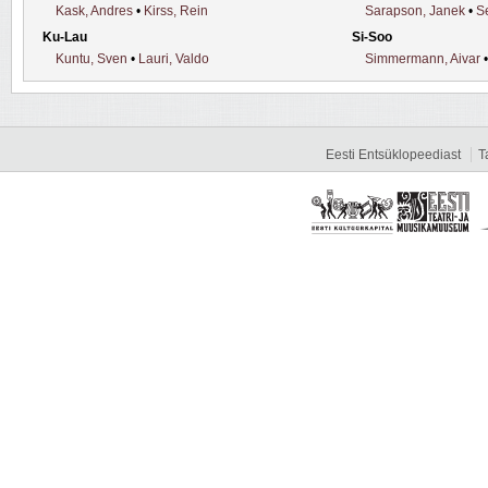
Kask, Andres
•
Kirss, Rein
Sarapson, Janek
•
S
Ku-Lau
Si-Soo
Kuntu, Sven
•
Lauri, Valdo
Simmermann, Aivar
Eesti Entsüklopeediast
T