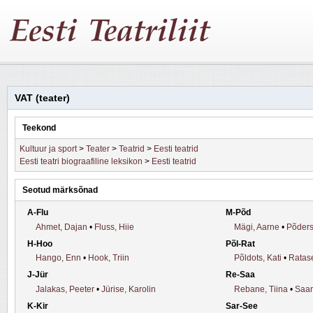
VAT (teater)
Teekond
Kultuur ja sport
>
Teater
>
Teatrid
>
Eesti teatrid
Eesti teatri biograafiline leksikon
>
Eesti teatrid
Seotud märksõnad
A-Flu
M-Põd
Ahmet, Dajan
•
Fluss, Hiie
Mägi, Aarne
•
Põders
H-Hoo
Põl-Rat
Hango, Enn
•
Hook, Triin
Põldots, Kati
•
Ratase
J-Jür
Re-Saa
Jalakas, Peeter
•
Jürise, Karolin
Rebane, Tiina
•
Saar
K-Kir
Sar-See