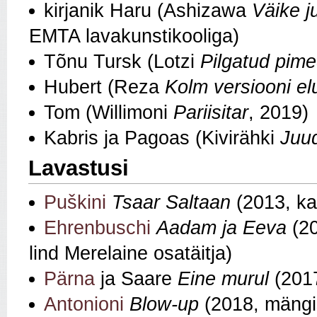
kirjanik Haru (Ashizawa
Väike 
EMTA lavakunstikooliga)
Tõnu Tursk (Lotzi
Pilgatud pim
Hubert (Reza
Kolm versiooni el
Tom (Willimoni
Pariisitar
, 2019)
Kabris ja Pagoas (Kivirähki
Juud
Lavastusi
Puškini
Tsaar Saltaan
(2013, ka 
Ehrenbuschi
Aadam ja Eeva
(20
lind Merelaine osatäitja)
Pärna
ja Saare
Eine murul
(2017
Antonioni
Blow-up
(2018, mängi