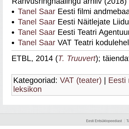
Rahvusringhäälingu arhiiv (2018)
Tanel Saar
Eesti filmi andmebaa
Tanel Saar
Eesti Näitlejate Liid
Tanel Saar
Eesti Teatri Agentuu
Tanel Saar
VAT Teatri kodulehel
ETBL, 2014 (
T. Truuvert
); täiend
Kategooriad:
VAT (teater)
|
Eesti 
leksikon
Eesti Entsüklopeediast
T