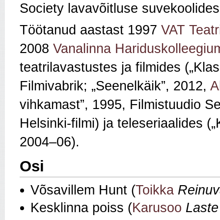
Society lavavõitluse suvekoolides
Töötanud aastast 1997
VAT Teatr
2008
Vanalinna Hariduskolleegiu
teatrilavastustes ja filmides („Kla
Filmivabrik; „Seenelkäik
”
, 2012,
A
vihkamast
”
, 1995, Filmistuudio Se
Helsinki-filmi) ja
teleseriaalides („
2004–06)
.
Osi
Võsavillem Hunt (
Toikka
Reinuv
Kesklinna poiss (
Karusoo
Laste 