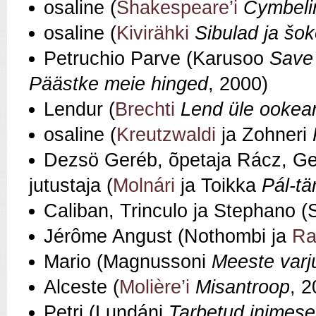
osaline (
Shakespeare’i
Cymbeli
osaline (
Kivirähki
Sibulad ja šo
Petruchio Parve (Karusoo
Save 
Päästke meie hinged
, 2000)
Lendur (
Brechti
Lend üle ookea
osaline (
Kreutzwaldi
ja Zohneri
Dezsö Geréb, õpetaja Rácz, Ger
jutustaja (
Molnári
ja Toikka
Pál-tä
Caliban, Trinculo ja Stephano 
Jérôme Angust (Nothombi ja
Ra
Mario (Magnussoni
Meeste varj
Alceste (
Molière’i
Misantroop
, 2
Petri (Lundáni
Tarbetud inimes