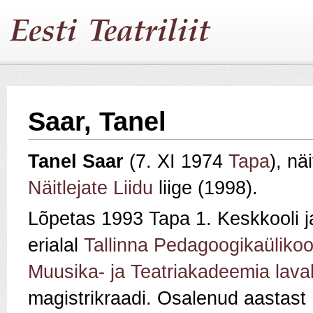
Saar, Tanel
Tanel Saar
(7. XI 1974
Tapa
), nä
Näitlejate Liidu
liige (1998).
Lõpetas 1993 Tapa 1. Keskkooli j
erialal
Tallinna Pedagoogikaülikoo
Muusika- ja Teatriakadeemia lava
magistrikraadi. Osalenud aastas