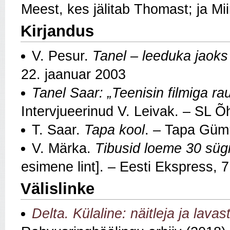
Meest, kes jälitab Thomast; ja Mii
Kirjandus
V. Pesur.
Tanel – leeduka jaoks 
22. jaanuar 2003
Tanel Saar: „Teenisin filmiga ra
Intervjueerinud V. Leivak. – SL Õ
T. Saar.
Tapa kool
. – Tapa Güm
V. Märka.
Tibusid loeme 30 süg
esimene lint]. – Eesti Ekspress, 
Välislinke
Delta. Külaline: näitleja ja lava