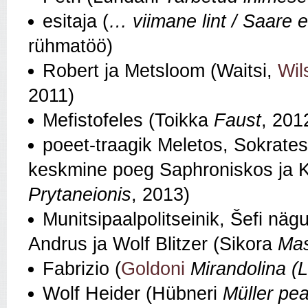
esitaja (
… viimane lint / Saare e
rühmatöö)
Robert ja Metsloom (Waitsi,
Wil
2011)
Mefistofeles (Toikka
Faust
, 201
poeet-traagik Meletos, Sokrates
keskmine poeg Saphroniskos ja Ko
Prytaneionis
, 2013)
Munitsipaalpolitseinik, Šefi nä
Andrus ja Wolf Blitzer (Sikora
Mas
Fabrizio (
Goldoni
Mirandolina (L
Wolf Heider (Hübneri
Müller pe