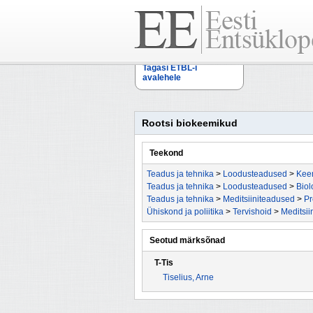
Tagasi ETBL-i
avalehele
Rootsi biokeemikud
Teekond
Teadus ja tehnika
>
Loodusteadused
>
Kee
Teadus ja tehnika
>
Loodusteadused
>
Biol
Teadus ja tehnika
>
Meditsiiniteadused
>
Pr
Ühiskond ja poliitika
>
Tervishoid
>
Meditsii
Seotud märksõnad
T-Tis
Tiselius, Arne