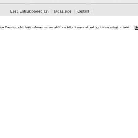
Eesti Entsüklopeediast
Tagasiside
Kontakt
tive Commons Attribution-Noncommercial-Share Alike licence alusel, v.a kui on märgitud teisiti.