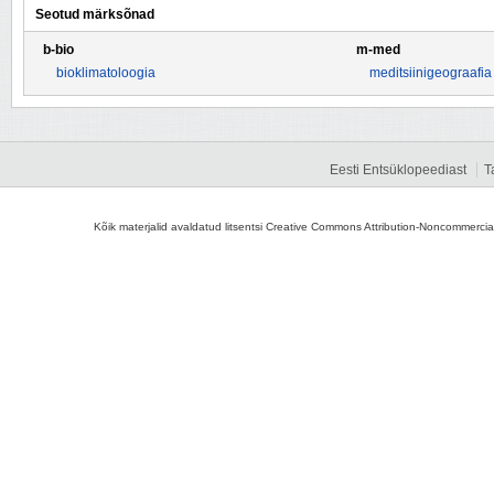
Seotud märksõnad
b-bio
m-med
bioklimatoloogia
meditsiinigeograafia
Eesti Entsüklopeediast
T
Kõik materjalid avaldatud litsentsi Creative Commons Attribution-Noncommercial-S