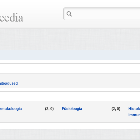
niteadused
rmakoloogia
(2, 0)
Füsioloogia
(2, 0)
Histol
Immun