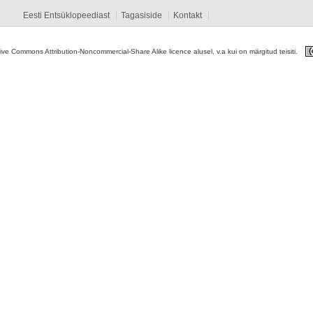
Eesti Entsüklopeediast
Tagasiside
Kontakt
tive Commons Attribution-Noncommercial-Share Alike licence alusel, v.a kui on märgitud teisiti.