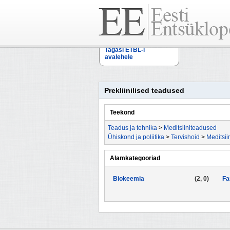
Tagasi ETBL-i
avalehele
Prekliinilised teadused
Teekond
Teadus ja tehnika
>
Meditsiiniteadused
Ühiskond ja poliitika
>
Tervishoid
>
Meditsii
Alamkategooriad
Biokeemia
(2, 0)
Fa