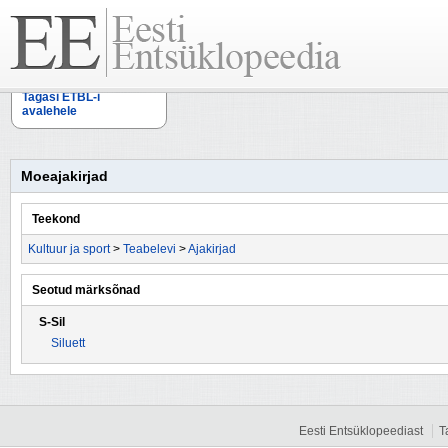
Tagasi ETBL-i
avalehele
Moeajakirjad
Teekond
Kultuur ja sport
>
Teabelevi
>
Ajakirjad
Seotud märksõnad
S-Sil
Siluett
Eesti Entsüklopeediast
T