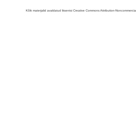
Kõik materjalid avaldatud litsentsi Creative Commons Attribution-Noncommercial-S