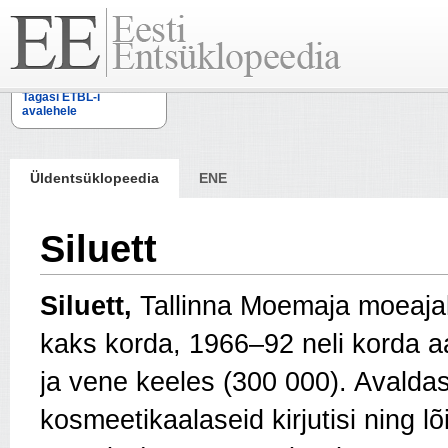
Tagasi ETBL-i
avalehele
Üldentsüklopeedia
ENE
Siluett
Siluett,
Tallinna Moemaja moeajak
kaks korda, 1966–92 neli korda aa
ja vene keeles (300 000). Avalda
kosmeetikaalaseid kirjutisi ning lõ