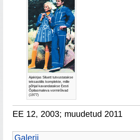
Ajakirjas Siluett tutvustatakse
teksastiilis komplekte, mille
põhjal kavandatakse Eesti
Õpilasmaleva vormirõivad
(1977)
EE 12, 2003; muudetud 2011
Galerii