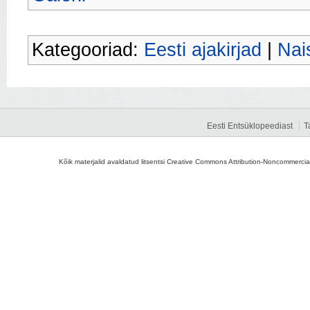
Kategooriad:
Eesti ajakirjad
|
Nai
Eesti Entsüklopeediast
T
Kõik materjalid avaldatud litsentsi Creative Commons Attribution-Noncommercial-S