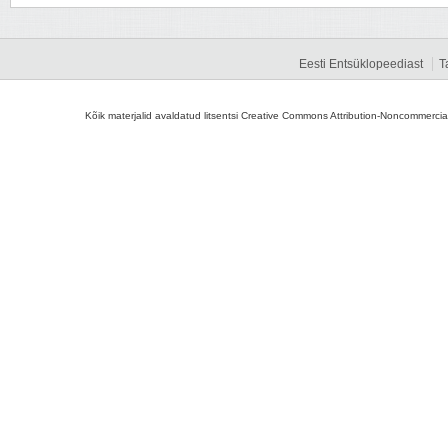
Eesti Entsüklopeediast
T
Kõik materjalid avaldatud litsentsi Creative Commons Attribution-Noncommercial-S