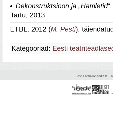
Dekonstruktsioon ja „Hamletid
“
Tartu, 2013
ETBL, 2012 (
M. Pesti
), täiendatu
Kategooriad:
Eesti teatriteadlase
Eesti Entsüklopeediast
T