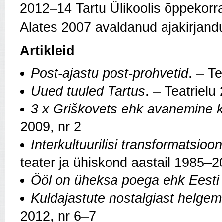
2012–14 Tartu Ülikoolis õppekorra
Alates 2007 avaldanud ajakirjandus
Artikleid
Post-ajastu post-prohvetid
. – T
Uued tuuled Tartus
. – Teatrielu
3 x Griškovets ehk avanemine 
2009, nr 2
Interkultuurilisi transformatsioon
teater ja ühiskond aastail 1985–2
Ööl on üheksa poega ehk Eesti v
Kuldajastute nostalgiast helge
2012, nr 6–7