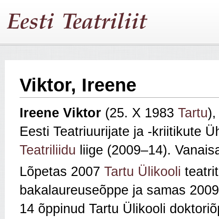
Viktor, Ireene
Ireene Viktor
(25. X 1983
Tartu
),
Eesti Teatriuurijate ja -kriitikute
Teatriliidu
liige (2009–14). Vanai
Lõpetas 2007
Tartu Ülikooli
teatri
bakalaureuseõppe ja samas 2009
14 õppinud Tartu Ülikooli doktori