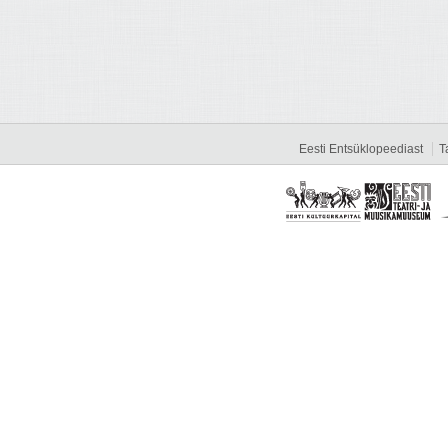
Eesti Entsüklopeediast
T