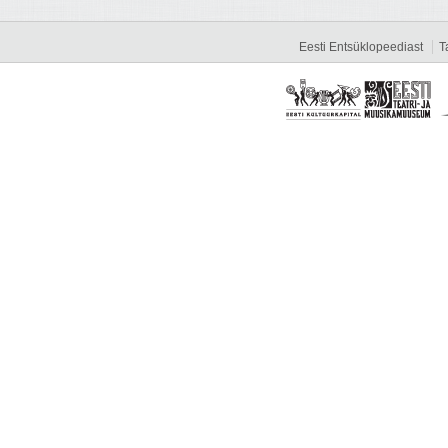
Eesti Entsüklopeediast
T