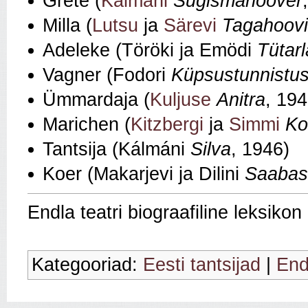
Grete (
Kálmáni
Sügismanööver
Milla (
Lutsu
ja
Särevi
Tagahoov
Adeleke (Töröki ja Emödi
Tütar
Vagner (Fodori
Küpsustunnistu
Ümmardaja (
Kuljuse
Anitra
, 194
Marichen (
Kitzbergi
ja
Simmi
Ko
Tantsija (Kálmáni
Silva
, 1946)
Koer (Makarjevi ja Dilini
Saabas
Endla teatri biograafiline leksiko
Kategooriad:
Eesti tantsijad
|
End