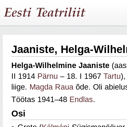
Jaaniste, Helga-Wilhe
Helga-Wilhelmine Jaaniste
(aas
II 1914
Pärnu
– 18. I 1967
Tartu
),
liige.
Magda Raua
õde. Oli abiel
Töötas 1941–48
Endlas
.
Osi