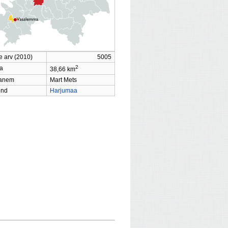
e arv (2010)
5005
2
a
38,66 km
vanem
Mart Mets
ond
Harjumaa