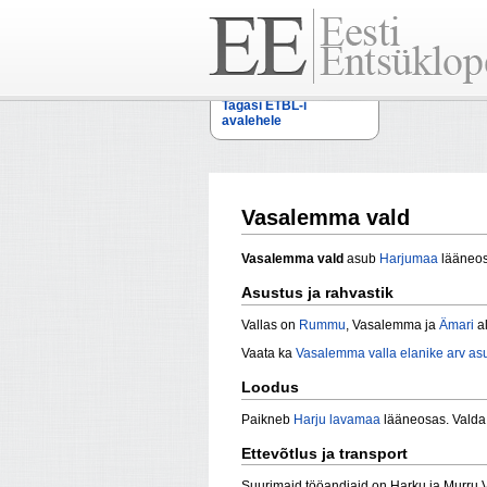
Tagasi ETBL-i
avalehele
Vasalemma vald
Vasalemma vald
asub
Harjumaa
lääneos
Asustus ja rahvastik
Vallas on
Rummu
, Vasalemma ja
Ämari
al
Vaata ka
Vasalemma valla elanike arv asu
Loodus
Paikneb
Harju lavamaa
lääneosas. Valda
Ettevõtlus ja transport
Suurimaid tööandjaid on Harku ja Murru