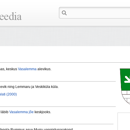
as, keskus
Vasalemma
alevikus.
evik ning Lemmaru ja Veskiküla küla.
lati (2000)
 läbib
Vasalemma jõe
keskjooks.
 Vangla Rummus asuv Murru vangistusosakond.