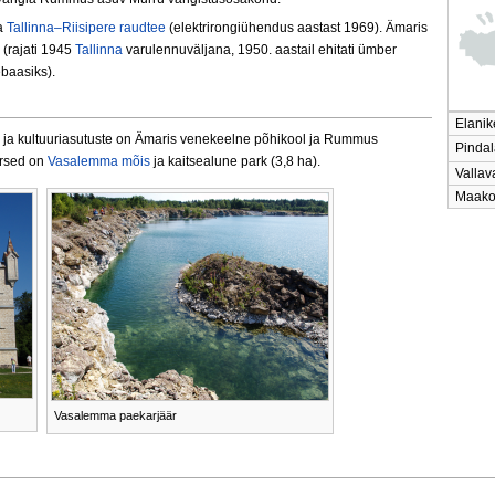
a
Tallinna–Riisipere raudtee
(elektrirongiühendus aastast 1969). Ämaris
 (rajati 1945
Tallinna
varulennuväljana, 1950. aastail ehitati ümber
baasiks).
Elanik
- ja kultuuriasutuste on Ämaris venekeelne põhikool ja Rummus
Pindal
ärsed on
Vasalemma mõis
ja kaitsealune park (3,8 ha).
Valla
Maak
Vasalemma paekarjäär