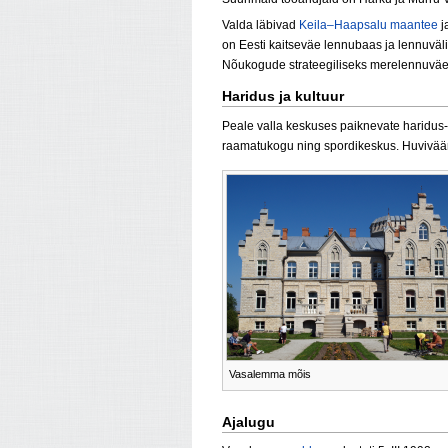
Valda läbivad
Keila–Haapsalu maantee
j
on Eesti kaitseväe lennubaas ja lennuväli
Nõukogude strateegiliseks merelennuväe
Haridus ja kultuur
Peale valla keskuses paiknevate haridus
raamatukogu ning spordikeskus. Huvivä
Vasalemma mõis
Ajalugu