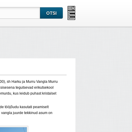
0), sh Harku ja Murru Vangla Murru
asisesena tegutsevad erikutsekool
murdu, kus leidub puhast kristalset
de tööjõudu kasutati peamiselt
i vangla juurde tekkinud asum on