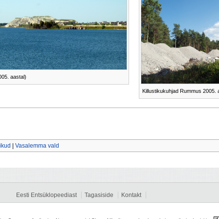
05. aastal)
Killustikukuhjad Rummus 2005. 
vikud
|
Vasalemma vald
Eesti Entsüklopeediast
Tagasiside
Kontakt