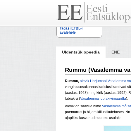
Tagasi ETBL-i
avalehele
Üldentsüklopeedia
ENE
Rummu (Vasalemma va
Rummu,
alevik
Harjumaal
Vasalemma va
vangistusosakonnas karistust kandvad süü
(aastast 1968) ning kirik (aastast 1992)
lubjakivi (
Vasalemma lubjakivimaardla
).
Alevik on saanud nime
Vasalemma mõisa
paemurrus ja hiljem killustikutehases. 
ajapikku kasvanud suureks asulaks.