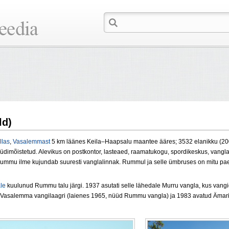
ld)
llas
,
Vasalemmast
5 km läänes Keila–Haapsalu maantee ääres; 3532 elanikku (200
dimõistetud. Alevikus on postkontor, lasteaed, raamatukogu, spordikeskus, vangl
. Rummu ilme kujundab suuresti vanglalinnak. Rummul ja selle ümbruses on mitu pae
le
kuulunud Rummu talu järgi. 1937 asutati selle lähedale Murru vangla, kus vangi
Nn Vasalemma vangilaagri (laienes 1965, nüüd Rummu vangla) ja 1983 avatud Ämar