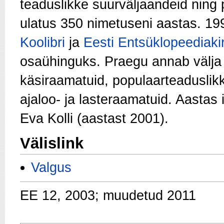
teaduslikke suurväljaandeid ning
ulatus 350 nimetuseni aastas. 199
Koolibri
ja
Eesti Entsüklopeediaki
osaühinguks. Praegu annab välja 
käsiraamatuid, populaarteaduslikku
ajaloo- ja lasteraamatuid. Aasta
Eva Kolli (aastast 2001).
Välislink
Valgus
EE 12, 2003; muudetud 2011