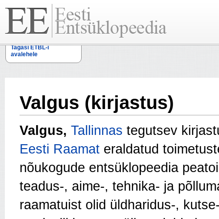
Tagasi ETBL-i
avalehele
Valgus (kirjastus)
Valgus,
Tallinnas
tegutsev kirjast
Eesti Raamat
eraldatud toimetust
nõukogude entsüklopeedia peatoi
teadus-, aime-, tehnika- ja põllum
raamatuist olid üldharidus-, kutse