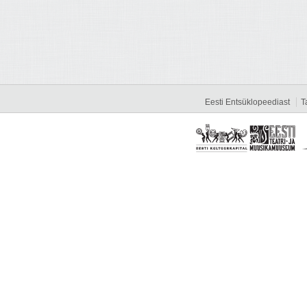
Eesti Entsüklopeediast
T