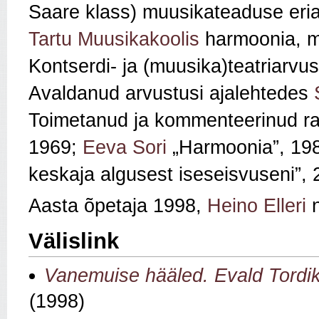
Saare klass) muusikateaduse eria
Tartu Muusikakoolis
harmoonia, mu
Kontserdi- ja (muusika)teatriarvus
Avaldanud arvustusi ajalehtedes
Toimetanud ja kommenteerinud ra
1969;
Eeva Sori
„Harmoonia”, 19
keskaja algusest iseseisvuseni”, 
Aasta õpetaja 1998,
Heino Elleri
n
Välislink
Vanemuise hääled. Evald Tordik
(1998)