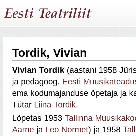
Tordik, Vivian
Vivian Tordik
(aastani 1958 Jüri
ja pedagoog.
Eesti Muusikateadus
ema kodumajanduse õpetaja ja ka
Tütar
Liina Tordik
.
Lõpetas 1953
Tallinna Muusikakoo
Aarne
ja
Leo Normet
) ja 1958
Tal