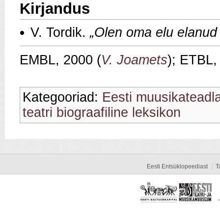
Kirjandus
V. Tordik.
„Olen oma elu elanud
EMBL, 2000 (
V. Joamets
); ETBL,
Kategooriad:
Eesti muusikateadl
teatri biograafiline leksikon
Eesti Entsüklopeediast
T