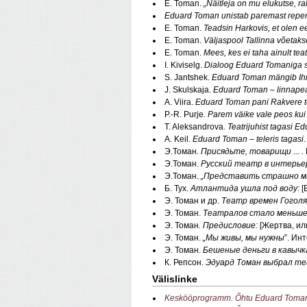
E. Toman.
„Näitleja on mu elukutse, 
Eduard Toman unistab paremast reper
E. Toman.
Teadsin Harkovis, et olen e
E. Toman.
Väljaspool Tallinna võetaks
E. Toman.
Mees, kes ei taha ainult teat
I. Kiviselg.
Dialoog Eduard Tomaniga s
S. Jantshek.
Eduard Toman mängib Ih
J. Skulskaja.
Eduard Toman – linnapea
A. Viira.
Eduard Toman pani Rakvere tea
P.-R. Purje
. Parem väike vale peos kui
T. Aleksandrova.
Teatrijuhist tagasi E
A. Keil.
Eduard Toman – teleris tagasi
Э.Томан
. Присядьте, товарищи ... .
Э.Томан.
Русский театр в интерьере
Э.Томан.
„Представить страшно мне
Б. Тух.
Атлантида ушла под воду:
[
Э. Томан и др.
Театр времен Гоголя
Э. Томан.
Театралов стало меньше,
Э. Томан
. Предисловие:
[Жертва, ил
Э. Томан.
„Мы живы, мы нужны
”. Ин
Э. Томан.
Бешеные деньги в кавычка
К. Репсон.
Эдуард Томан выбрал те
Välislinke
Keskööprogramm. Õhtu Eduard Toma