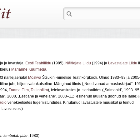
eja ja lavastaja.
Eesti Teatriliidu
(1985),
Näitlejate Liidu
(1994) ja
Lavastajate Liidu
l
abielus
Marianne Kuurmega
.
3 näitlejaerialal
Moskva
Štšukini-nimelise Teatrikõrgkooli. Olnud 1983–93 ja 200
line juht, hiljem vabakutseline. Mänginud filmis („Need vanad armastuskirjad”, 19
 1994,
Faama Film
,
Tallinnfilm
), telelavastustes ja -seriaalides („Salmonid”, 1993–95
”, 2008, „Eestlane ja venelane”, 2008–11), esinenud lauljana (loonud ise laule) j
adio
venekeelsetes lugemistundides. Kirjutanud lavastustele muusikat ja teinud
lavastustest).
n tembutab jälle
, 1983)