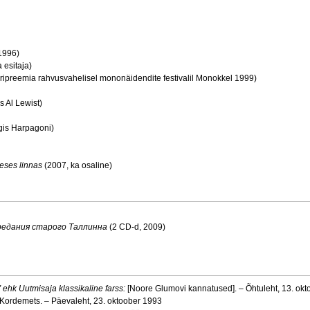
1996)
 esitaja)
ripreemia rahvusvahelisel mononäidendite festivalil Monokkel 1999)
 Al Lewist)
is Harpagoni)
eses linnas
(2007, ka osaline)
редания старого Таллинна
(2 CD-d, 2009)
” ehk Uutmisaja klassikaline farss:
[Noore Glumovi kannatused]. – Õhtuleht, 13. ok
. Kordemets. – Päevaleht, 23. oktoober 1993