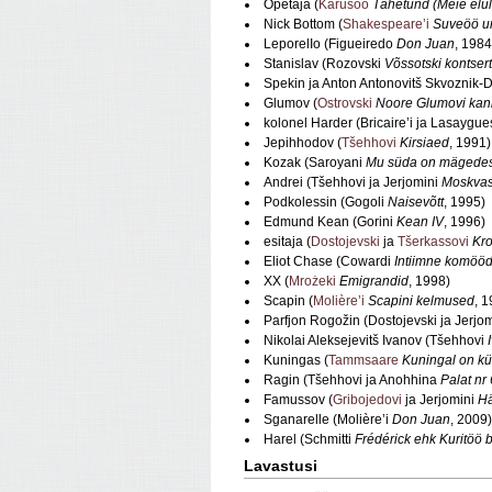
Õpetaja (
Karusoo
Tähetund (Meie elu
Nick Bottom (
Shakespeare’i
Suveöö u
LeporelIo (Figueiredo
Don Juan
, 1984
Stanislav (Rozovski
Võssotski kontser
Spekin ja Anton Antonovitš Skvoznik
Glumov (
Ostrovski
Noore Glumovi kann
kolonel Harder (Bricaire’i ja Lasaygue
Jepihhodov (
Tšehhovi
Kirsiaed
, 1991)
Kozak (Saroyani
Mu süda on mägede
Andrei (Tšehhovi ja Jerjomini
Moskvas
Podkolessin (Gogoli
Naisevõtt
, 1995)
Edmund Kean (Gorini
Kean IV
, 1996)
esitaja (
Dostojevski
ja
Tšerkassovi
Kro
Eliot Chase (Cowardi
Intiimne komööd
XX (
Mrożeki
Emigrandid
, 1998)
Scapin (
Molière’i
Scapini kelmused
, 
Parfjon Rogožin (Dostojevski ja Jerjo
Nikolai Aleksejevitš Ivanov (Tšehhovi
Kuningas (
Tammsaare
Kuningal on k
Ragin (Tšehhovi ja Anohhina
Palat nr 
Famussov (
Gribojedovi
ja Jerjomini
Hä
Sganarelle (Molière’i
Don Juan
, 2009)
Harel (Schmitti
Frédérick ehk Kuritöö 
Lavastusi