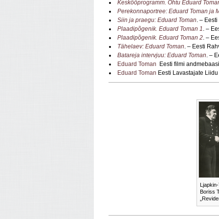
Keskööprogramm. Õhtu Eduard Toma
Perekonnaportree: Eduard Toman ja 
Siin ja praegu: Eduard Toman
. – Eest
Plaadipõgenik. Eduard Toman 1
. – Ee
Plaadipõgenik. Eduard Toman 2
. – Ee
Tähelaev: Eduard Toman
. – Eesti Rah
Batareja intervjuu: Eduard Toman
. – 
Eduard Toman
Eesti filmi andmebaas
Eduard Toman
Eesti Lavastajate Liidu
Ljapkin-
Boriss 
„Revide