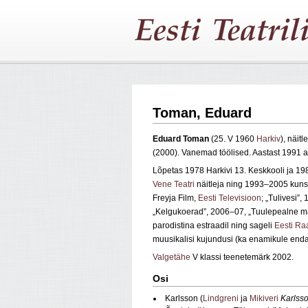
Toman, Eduard
Eduard Toman
(25. V 1960
Harkiv
), näitl
(2000). Vanemad töölised. Aastast 1991 
Lõpetas 1978 Harkivi 13. Keskkooli ja 198
Vene Teatri
näitleja ning 1993–2005 kunsti
Freyja Film,
Eesti Televisioon
; „Tulivesi”,
„Kelgukoerad”, 2006–07, „Tuulepealne maa
parodistina estraadil ning sageli
Eesti Ra
muusikalisi kujundusi (ka enamikule enda 
Valgetähe
V klassi teenetemärk 2002.
Osi
Karlsson (
Lindgreni
ja
Mikiveri
Karlsso