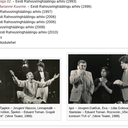
niga 02
. – Eesti Rahvusringhäälingu arhiiv (1993)
Marianne Kuurme
. – Eesti Rahvusringhäälingu arhiiv (1996)
i Rahvusringhäälingu arhiiv (1997)
sti Rahvusringhäälingu arhiiv (2006)
sti Rahvusringhäälingu arhiiv (2006)
vusringhäälingu arhiiv (2008)
Eesti Rahvusringhäälingu arhiiv (2010)
is
 kodulehel
Tjapkin – Jevgeni Vlassov, Linnapealik –
Igor – Jevgeni Gaitšuk, Eva – Lidia Golova
Troškin, Špekin – Eduard Toman. Gogoli
Stanislav – Eduard Toman. Rozovski „Võs
nt”. (Vene Teater, 1986)
kontsert TUI–s”. (Vene Teater, 1988)