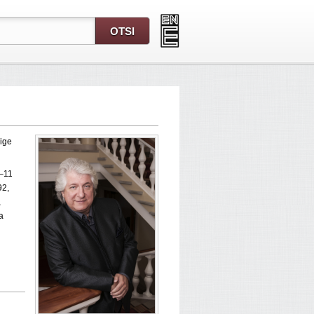
iige
5–11
92,
,
a