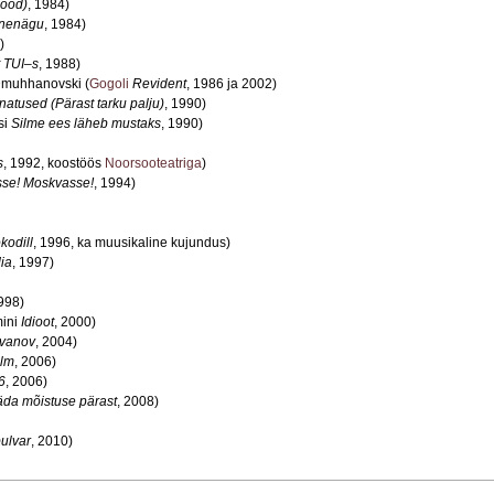
lood)
, 1984)
nenägu
, 1984)
)
t TUI–s
, 1988)
-Dmuhhanovski (
Gogoli
Revident
, 1986 ja 2002)
atused (Pärast tarku palju)
, 1990)
si
Silme ees läheb mustaks
, 1990)
s
, 1992, koostöös
Noorsooteatriga
)
se! Moskvasse!
, 1994)
kodill
, 1996, ka muusikaline kujundus)
ia
, 1997)
1998)
mini
Idioot
, 2000)
Ivanov
, 2004)
ülm
, 2006)
6
, 2006)
da mõistuse pärast
, 2008)
bulvar
, 2010)