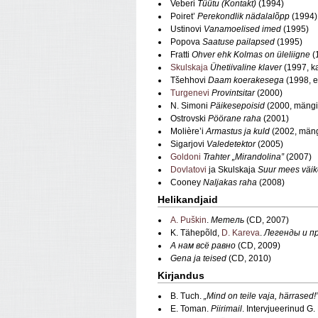
Veberi
Tüütu (Kontakt)
(1994)
Poiret’
Perekondlik nädalalõpp
(1994)
Ustinovi
Vanamoelised imed
(1995)
Popova
Saatuse pailapsed
(1995)
Fratti
Ohver ehk Kolmas on üleliigne
(
Skulskaja
Ühetiivaline klaver
(1997, ka
Tšehhovi
Daam koerakesega
(1998, e
Turgenevi
Provintsitar
(2000)
N. Simoni
Päikesepoisid
(2000, mängis
Ostrovski
Pöörane raha
(2001)
Molière’i
Armastus ja kuld
(2002, mäng
Sigarjovi
Valedetektor
(2005)
Goldoni
Trahter „Mirandolina”
(2007)
Dovlatovi
ja Skulskaja
Suur mees väik
Cooney
Naljakas raha
(2008)
Helikandjaid
A. Puškin
.
Метель
(CD, 2007)
K. Tähepõld,
D. Kareva
.
Легенды и п
А нам всё равно
(CD, 2009)
Gena ja teised
(CD, 2010)
Kirjandus
B. Tuch.
„Mind on teile vaja, härrased!
E. Toman.
Piirimail
. Intervjueerinud G