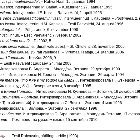
rahvus ja maailmavaade”
. – Rahva Hääl, 15. jaanuar 1994
tuaarist
. Intervjueerinud M. Balbat. – Kultuurileht, 27. jaanuar 1995
estlane
. Intervjueerinud E. Kask. – Rahva Hääl, 1. aprill 1995
e Vene Draamateatrit paremini vastu
. Intervjueerinud T. Kaugema. –
Postimees,
2.
ris istuda
. Intervjueerinud M. Kapstas. – Eesti Päevaleht, 24. august 1996
alongiõhtul
. – Põhjarannik, 6. november 1998
nust
: [Ihnur]. – Eesti Päevaleht, 7. veebruar 2002
 revidendi ootel?
– DI 2002, 5
tri siiralt valetama
: [Siiralt valetades]. – SL Õhtuleht, 28. november 2005
 suur tõde katusel
: [Siiralt valetades]. – Virumaa Teataja, 14. jaanuar 2006
duard Tomaniks
. – KesKus 2006, 9
. – Eesti Päevaleht : Laupäev, 24. mai 2008
Интервюировал В. Андреев
. –
Молодёжь Эстонии, 29 декабря 1990
... .
Интервюировал И. Громов. – Молодёжь Эстонии,
26 марта 1994
 теперь, что я не в ту вошол бы дверь
... . Интервюировала Н. Кузнецова. 
Баловин судьбы].
–
Вечерние вести, 8 декабря
1995
 и Елены Поповой.
.. Интервюировала Н. Кузнецова. – Эстония, 16 декабря 19
 зрителей – больше.
Интервюировала Э. Аграновская. – Молодёжь Эстонии,
и Третий лишний]. Интервюировалa С. Янчек. – Эстония, 4 мая 1996
тервюировала Г. Волкова. – Эстония, 27 сентября 1996
х и без них
. Интервюировала Э. Аграновская. – Молодёжь Эстонии, 17 февр
атр.
– Postimees : на русском языке, 15 сентября 2010
niga
. – Eesti Rahvusringhäälingu arhiiv (1993)