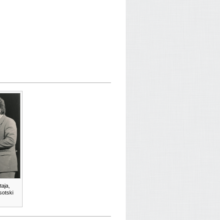
taja,
sotski