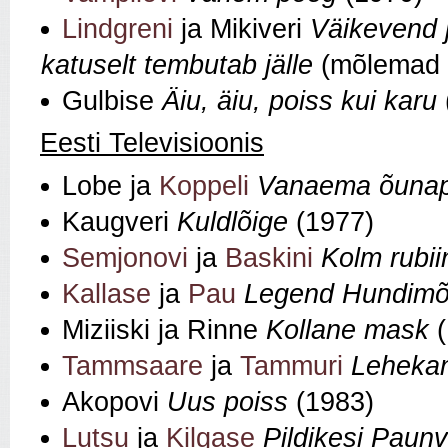
Lindgreni
ja Mikiveri
Väikevend j
katuselt tembutab jälle
(mõlemad 
Gulbise
Äiu, äiu, poiss kui karu
Eesti Televisioonis
Lobe ja
Koppeli
Vanaema õunap
Kaugveri
Kuldlõige
(1977)
Semjonovi
ja
Baskini
Kolm rubii
Kallase
ja
Pau
Legend Hundimõr
Miziiski ja Rinne
Kollane mask
(
Tammsaare
ja
Tammuri
Lehekan
Akopovi
Uus poiss
(1983)
Lutsu
ja
Kilgase
Pildikesi Paunv