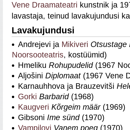
Vene Draamateatri
kunstnik ja 1
lavastaja, teinud lavakujundusi ka
Lavakujundusi
Andrejevi ja
Mikiveri
Otsustage 
Noorsooteatris
, kostüümid)
Hmeliku
Rohupudelid
(1967 Noo
Aljošini
Diplomaat
(1967 Vene D
Karnauhhova ja Brauzevitši
Hel
Gorki
Barbarid
(1968)
Kaugveri
Kõrgeim määr
(1969)
Gibsoni
Ime sünd
(1970)
Vampilovi
Vanem poeg
(1970)