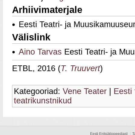
Arhiivimaterjale
Eesti Teatri- ja Muusikamuuseu
Välislink
Aino Tarvas
Eesti Teatri- ja Mu
ETBL, 2016 (
T. Truuvert
)
Kategooriad:
Vene Teater
|
Eesti 
teatrikunstnikud
Eesti Entsüklopeediast
T