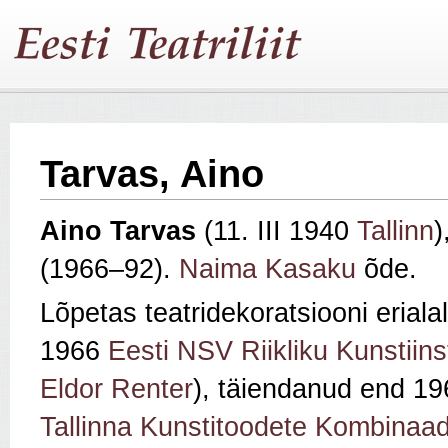
Tarvas, Aino
Aino Tarvas
(11. III 1940
Tallinn
)
(1966–92).
Naima Kasaku
õde.
Lõpetas teatridekoratsiooni erial
1966
Eesti NSV Riikliku Kunstiins
Eldor Renter
), täiendanud end 1
Tallinna Kunstitoodete Kombinaad