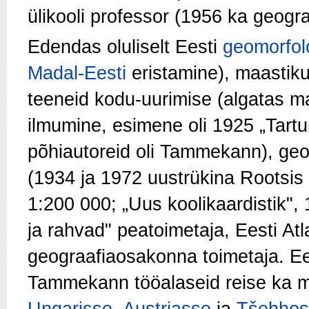
ülikooli professor (1956 ka geograa
Edendas oluliselt Eesti
geomorfolo
Madal-Eesti
eristamine), maastikuli
teeneid kodu-uurimise (algatas ma
ilmumine, esimene oli 1925 „Tartu
põhiautoreid oli Tammekann), geog
(1934 ja 1972 uustrükina Rootsis
1:200 000; „Uus koolikaardistik",
ja rahvad" peatoimetaja, Eesti At
geograafiaosakonna toimetaja. Ee
Tammekann tööalaseid reise ka 