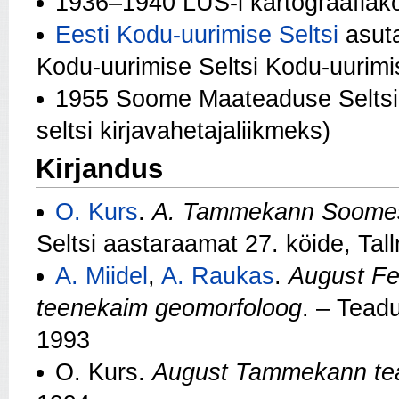
1936–1940 LUS-i kartograafiak
Eesti Kodu-uurimise Seltsi
asuta
Kodu-uurimise Seltsi Kodu-uurim
1955 Soome Maateaduse Seltsi
seltsi kirjavahetajaliikmeks)
Kirjandus
O. Kurs
.
A. Tammekann Soomes 
Seltsi aastaraamat 27. köide, Tal
A. Miidel
,
A. Raukas
.
August Fe
teenekaim geomorfoloog
. – Teadu
1993
O. Kurs.
August Tammekann tead