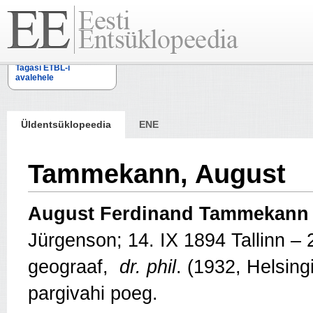
Tagasi ETBL-i
avalehele
Üldentsüklopeedia
ENE
Tammekann, August
August Ferdinand Tammekan
Jürgenson; 14. IX 1894 Tallinn – 2
geograaf,
dr. phil
. (1932, Helsingi
pargivahi poeg.