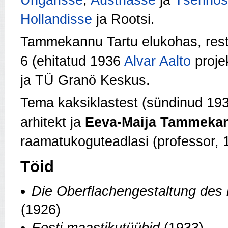
Ungarisse
,
Austriasse
ja
Tšehhos
Hollandisse
ja Rootsi.
Tammekannu Tartu elukohas, resta
6 (ehitatud 1936
Alvar Aalto
projek
ja TÜ Granö Keskus.
Tema kaksiklastest (sündinud 19
arhitekt ja
Eeva-Maija Tammeka
raamatukoguteadlasi (professor, 
Töid
Die Oberflachengestaltung des 
(1926)