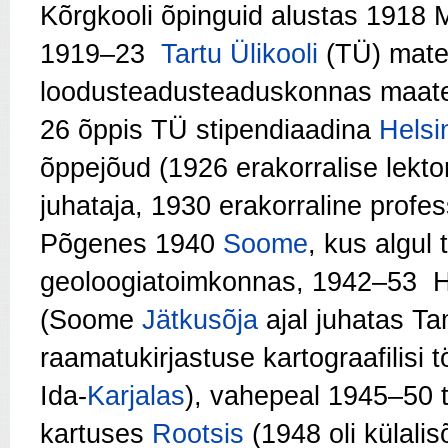
Kõrgkooli õpinguid alustas 1918 M
1919–23
Tartu Ülikooli
(TÜ) mate
loodusteadusteaduskonnas maate
26 õppis TÜ stipendiaadina
Helsin
õppejõud (1926 erakorralise lekto
juhataja, 1930 erakorraline profes
Põgenes 1940
Soome
, kus algul
geoloogiatoimkonnas, 1942–53 He
(Soome
Jätkusõja
ajal juhatas T
raamatukirjastuse kartograafilisi
Ida-
Karjalas
), vahepeal 1945–50 
kartuses
Rootsis
(1948 oli külali