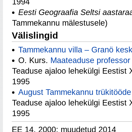
1994
Eesti Geograafia Seltsi aastara
Tammekannu mälestusele)
Välislingid
Tammekannu villa – Granö kes
O. Kurs.
Maateaduse professor
Teaduse ajaloo lehekülgi Eestist X
1995
August Tammekannu trükitööde 
Teaduse ajaloo lehekülgi Eestist X
1995
EE 14, 2000; muudetud 2014