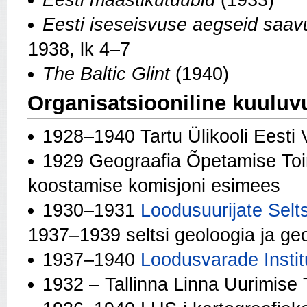
Eesti maastikutüübid
(1933)
Eesti iseseisvuse aegseid saavu
1938, lk 4–7
The Baltic Glint
(1940)
Organisatsiooniline kuuluv
1928–1940 Tartu Ülikooli Eesti
1929 Geograafia Õpetamise Toi
koostamise komisjoni esimees
1930–1931
Loodusuurijate Selts
1937–1939 seltsi geoloogia ja geo
1937–1940
Loodusvarade Instit
1932 – Tallinna Linna Uurimise 