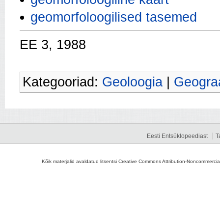
geomorfoloogilised tasemed
EE 3, 1988
Kategooriad:
Geoloogia
|
Geograa
Eesti Entsüklopeediast
T
Kõik materjalid avaldatud litsentsi Creative Commons Attribution-Noncommercial-S