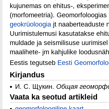
kujunemas on ehitus-, eksperimen
(morfomeetria). Geomorfoloogias
geokrüoloogia
jt naaberteaduste 
Uurimistulemusi kasutatakse ehi
muldade ja seismilisuse uurimisel 
maalihete- jm kahjulike loodusnä
Eestis tegutseb
Eesti Geomorfol
Kirjandus
И. С. Щукин.
Общая геоморф
Vaata ka seotud artikleid
geomorfoloogiline kaart