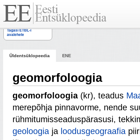
Tagasi ETBL-i
avalehele
Üldentsüklopeedia
ENE
geomorfoloogia
geomorfoloogia
(kr), teadus
Ma
merepõhja pinnavorme, nende suur
rühmitumisseaduspärasusi, tekkim
geoloogia
ja
loodusgeograafia
pii