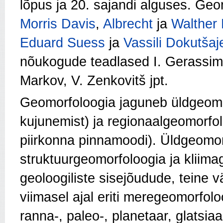
lõpus ja 20. sajandi alguses. Ge
Morris Davis
,
Albrecht
ja
Walther
Eduard Suess
ja
Vassili Dokutšaj
nõukogude teadlased I. Gerassimo
Markov, V. Zenkovitš jpt.
Geomorfoloogia jaguneb üldgeomo
kujunemist) ja regionaalgeomorfol
piirkonna pinnamoodi). Üldgeomor
struktuurgeomorfoloogia ja kliim
geoloogiliste sisejõudude, teine 
viimasel ajal eriti meregeomorfo
ranna-, paleo-, planetaar, glatsia