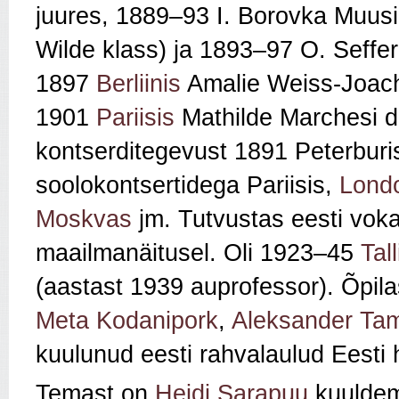
juures, 1889–93 I. Borovka Muusi
Wilde klass) ja 1893–97 O. Seffer
1897
Berliinis
Amalie Weiss-Joac
1901
Pariisis
Mathilde Marchesi d
kontserditegevust 1891 Peterburi
soolokontsertidega Pariisis,
Lond
Moskvas
jm. Tutvustas eesti voka
maailmanäitusel. Oli 1923–45
Tal
(aastast 1939 auprofessor). Õpila
Meta Kodanipork
,
Aleksander T
kuulunud eesti rahvalaulud Eesti h
Temast on
Heidi Sarapuu
kuuldem