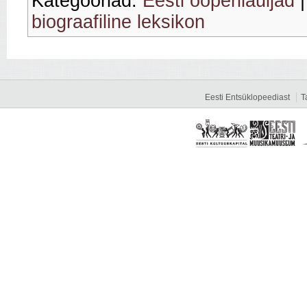
Kategooriad:
Eesti ooperilauljad
biograafiline leksikon
Eesti Entsüklopeediast
T