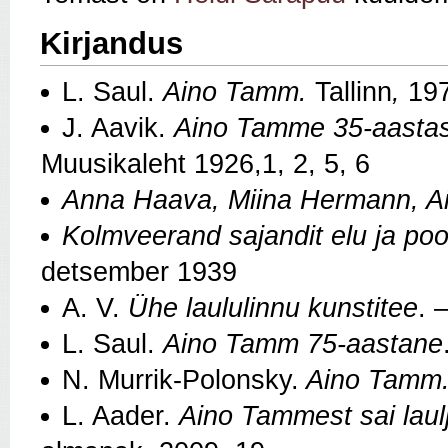
Kirjandus
L. Saul.
Aino Tamm.
Tallinn
,
19
J. Aavik.
Aino Tamme 35-aastas
Muusikaleht 1926,1, 2, 5, 6
Anna Haava, Miina Hermann, 
Kolmveerand sajandit elu ja pool
detsember 1939
A. V.
Ühe laululinnu kunstitee
. 
L. Saul.
Aino Tamm 75-aastane
N. Murrik-Polonsky.
Aino Tamm
L. Aader.
Aino Tammest sai laul