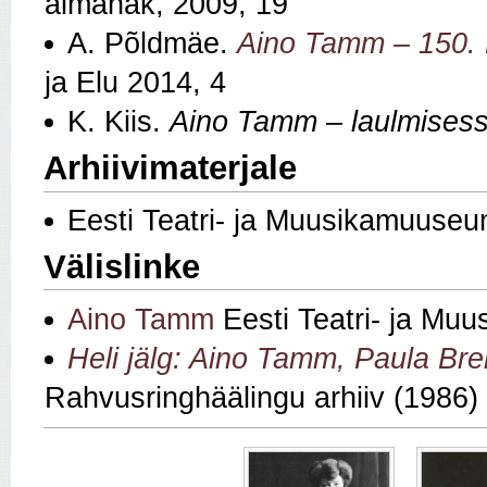
almanak, 2009, 19
A. Põldmäe.
Aino Tamm – 150. 
ja Elu 2014, 4
K. Kiis.
Aino Tamm – laulmises
Arhiivimaterjale
Eesti Teatri- ja Muusikamuuse
Välislinke
Aino Tamm
Eesti Teatri- ja Muu
Heli jälg: Aino Tamm, Paula Br
Rahvusringhäälingu arhiiv (1986)