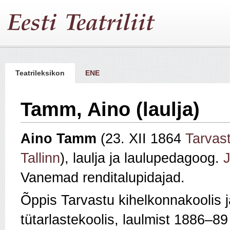
Teatrileksikon
ENE
Tamm, Aino (laulja)
Aino Tamm
(23. XII 1864
Tarvas
Tallinn
), laulja ja laulupedagoog.
Vanemad renditalupidajad.
Õppis Tarvastu kihelkonnakoolis 
tütarlastekoolis, laulmist 1886–8