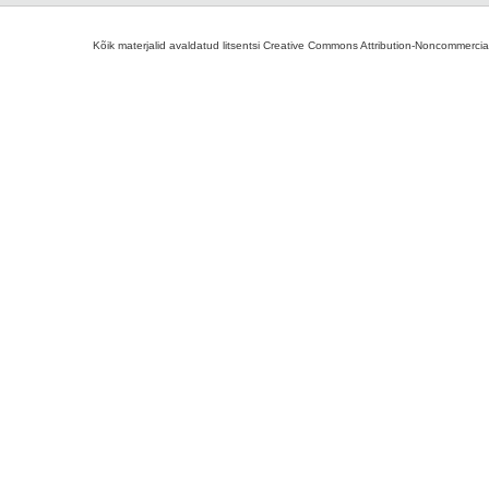
Kõik materjalid avaldatud litsentsi Creative Commons Attribution-Noncommercial-S