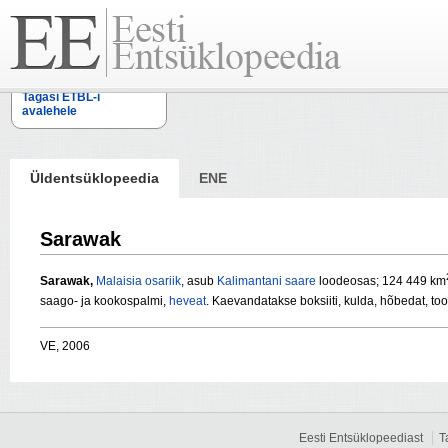
Tagasi ETBL-i
avalehele
Üldentsüklopeedia
ENE
Sarawak
Sarawak,
Malaisia
osariik
, asub
Kalimantani saare
loodeosas; 124 449 km
saago- ja kookospalmi,
heveat
. Kaevandatakse boksiiti, kulda, hõbedat, t
VE, 2006
Eesti Entsüklopeediast
T