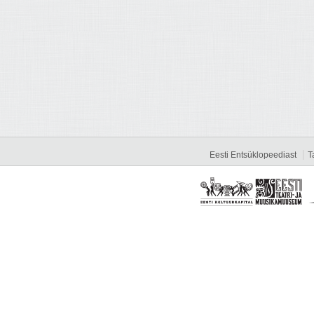
Eesti Entsüklopeediast
T