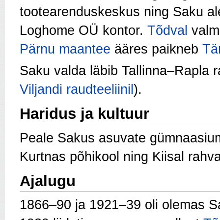
tootearenduskeskus ning Saku al
Loghome OÜ kontor.
Tõdval
valm
Pärnu maantee
ääres paikneb
Tä
Saku valda läbib Tallinna–Rapla r
Viljandi raudteeliinil
).
Haridus ja kultuur
Peale Sakus asuvate gümnaasiumi 
Kurtnas põhikool ning Kiisal rah
Ajalugu
1866–90 ja 1921–39 oli olemas Sa