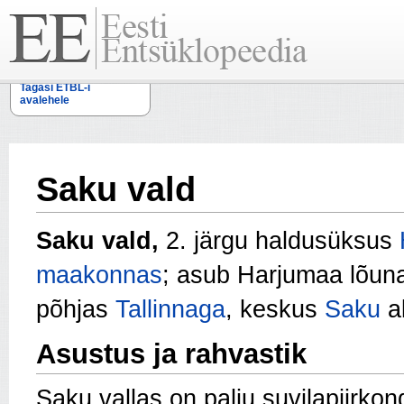
Tagasi ETBL-i
avalehele
Saku vald
Saku vald,
2. järgu haldusüksus
maakonnas
; asub Harjumaa lõuna
põhjas
Tallinnaga
, keskus
Saku
al
Asustus ja rahvastik
Saku vallas on palju suvilapiirko