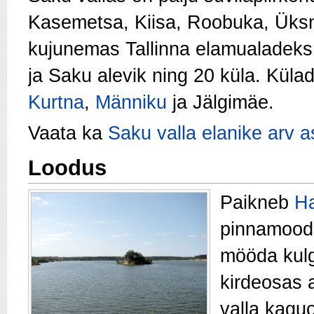
Kasemetsa, Kiisa, Roobuka, Üks
kujunemas Tallinna elamualadeks
ja Saku alevik ning 20 küla. Küla
Kurtna
,
Männiku
ja Jälgimäe.
Vaata ka
Saku valla elanike arv a
Loodus
Paikneb
Ha
pinnamood
mööda kul
kirdeosas a
valla kagu