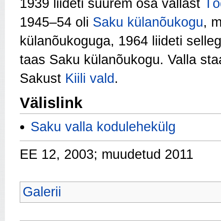
1939 liideti suurem osa vallast
Tõ
1945–54 oli
Saku külanõukogu
, m
külanõukoguga, 1964 liideti sell
taas Saku külanõukogu. Valla staa
Sakust
Kiili vald
.
Välislink
Saku valla kodulehekülg
EE 12, 2003; muudetud 2011
Galerii