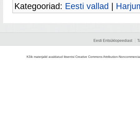
Kategooriad:
Eesti vallad
|
Harju
Eesti Entsüklopeediast
T
Kõik materjalid avaldatud litsentsi Creative Commons Attribution-Noncommercial-S