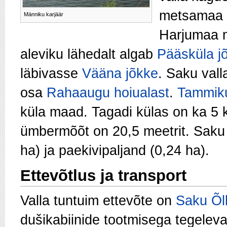
metsamaa v
Männiku karjäär
Harjumaa 
aleviku lähedalt algab
Pääsküla jõ
läbivasse
Vääna jõkke
. Saku val
osa
Rahaaugu hoiualast
.
Tammiku
küla maad. Tagadi külas on ka 5 k
ümbermõõt on 20,5 meetrit. Saku
ha) ja paekivipaljand (0,24 ha).
Ettevõtlus ja transport
Valla tuntuim ettevõte on
Saku Õl
dušikabiinide tootmisega tegelev