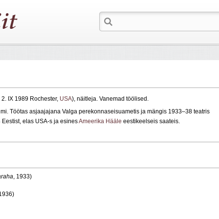
 2. IX 1989 Rochester,
USA
), näitleja. Vanemad töölised.
i. Töötas asjaajajana Valga perekonnaseisuametis ja mängis 1933–38 teatris
 Eestist, elas USA‑s ja esines
Ameerika Hääle
eestikeelseis saateis.
araha
, 1933)
 1936)