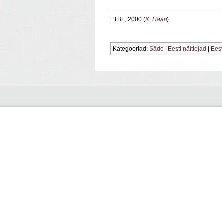
ETBL, 2000 (
K. Haan
)
Kategooriad:
Säde
|
Eesti näitlejad
|
Eest