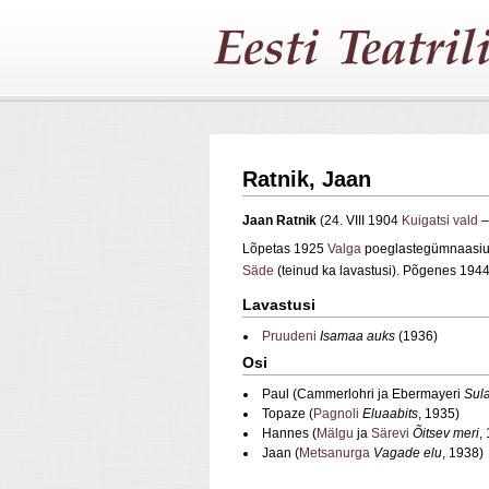
Ratnik, Jaan
Jaan Ratnik
(24. VIII 1904
Kuigatsi vald
–
Lõpetas 1925
Valga
poeglastegümnaasium
Säde
(teinud ka lavastusi). Põgenes 1944
Lavastusi
Pruudeni
Isamaa auks
(1936)
Osi
Paul (Cammerlohri ja Ebermayeri
Sul
Topaze (
Pagnoli
Eluaabits
, 1935)
Hannes (
Mälgu
ja
Särevi
Õitsev meri
,
Jaan (
Metsanurga
Vagade elu
, 1938)