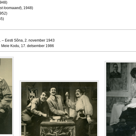
1948)
ist loomaaed
), 1948)
1952)
55)
. – Eesti Sõna, 2. november 1943
– Meie Kodu, 17. detsember 1986