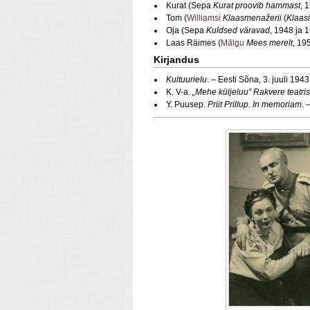
Kurat (Sepa
Kurat proovib hammast
, 
Tom (
Williamsi
Klaasmenažerii
(
Klaas
Oja (Sepa
Kuldsed väravad
, 1948 ja 
Laas Räimes (
Mälgu
Mees merelt
, 19
Kirjandus
Kultuurielu
. – Eesti Sõna, 3. juuli 1943
K. V-a.
„Mehe küljeluu” Rakvere teatris
Y. Puusep.
Priit Prillup. In memoriam
. 