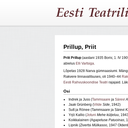
Prillup, Priit
Priit
Prillup
(aastani 1935 Boris; 1. IV 19
abielus
Elli Vartsiga
.
Lõpetas 1928 Narva gümnaasiumi. Mängi
Rakvere linnavalitsuses, oli 1940–44
Rak
Eesti Rahvuskoondise Teatri
rajajaid. Lä
Osi
Indrek ja Juss (
Tammsaare
ja
Särevi
A
Jaak Grünberg (
Vilde
Side
, 1942)
Sutt ja Rönee (Tammsaare ja Särevi
K
Yrjö Kallio (
Jotuni
Mehe küljeluu
, 194
Koikkalainen (Agapetuse
Patuoinas
, 
Lipnik (Zivertsi
Mülkasoo,
1947 Oldenb