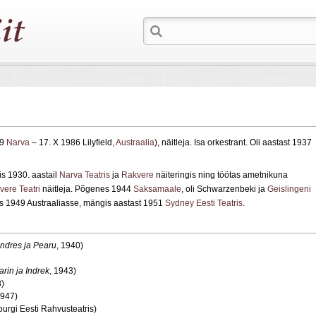
09
Narva
– 17. X 1986 Lilyfield,
Austraalia
), näitleja. Isa orkestrant. Oli aastast 1937
s 1930. aastail
Narva Teatris
ja
Rakvere
näiteringis ning töötas ametnikuna
vere Teatri
näitleja. Põgenes 1944
Saksamaale
, oli Schwarzenbeki ja
Geislingeni
ks 1949 Austraaliasse, mängis aastast 1951
Sydney Eesti Teatris
.
ndres ja Pearu
, 1940)
arin ja Indrek
, 1943)
3)
1947)
urgi Eesti Rahvusteatris)