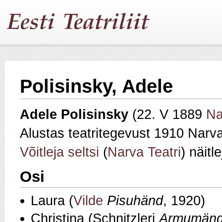
Polisinsky, Adele
Adele
Polisinsky
(22. V 1889
Na
Alustas teatritegevust 1910 Narva 
Võitleja seltsi
(
Narva Teatri
) näitle
Osi
Laura (
Vilde
Pisuhänd
, 1920)
Christina (Schnitzleri
Armumän