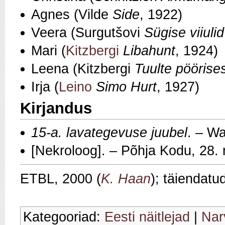
Agnes (Vilde
Side
, 1922)
Veera (Surgutšovi
Sügise viiulid
Mari (
Kitzbergi
Libahunt
, 1924)
Leena (Kitzbergi
Tuulte pöörise
Irja (
Leino
Simo Hurt
, 1927)
Kirjandus
15-a. lavategevuse juubel
. – W
[Nekroloog]. – Põhja Kodu, 28.
ETBL, 2000 (
K. Haan
); täiendatu
Kategooriad:
Eesti näitlejad
|
Nar