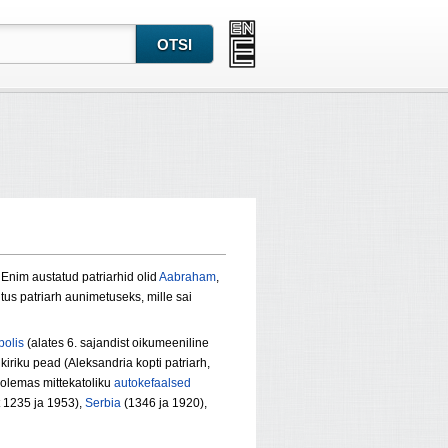
 Enim austatud patriarhid olid
Aabraham
,
tus patriarh aunimetuseks, mille sai
polis
(alates 6. sajandist oikumeeniline
kiriku pead (Aleksandria kopti patriarh,
olemas mittekatoliku
autokefaalsed
 1235 ja 1953),
Serbia
(1346 ja 1920),