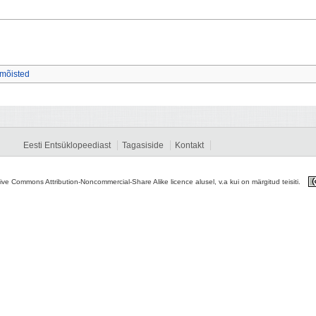
 mõisted
Eesti Entsüklopeediast
Tagasiside
Kontakt
tive Commons Attribution-Noncommercial-Share Alike licence alusel, v.a kui on märgitud teisiti.