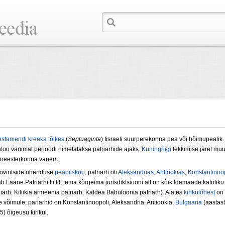
estamendi
kreeka tõlkes
(
Septuaginta
) Iisraeli suurperekonna pea või hõimupealik.
aloo vanimat perioodi nimetatakse patriarhide ajaks.
Kuningriigi
tekkimise järel muu
 preesterkonna vanem.
uprovintside ühenduse
peapiiskop
; patriarh oli
Aleksandrias
,
Antiookias
,
Konstantinoo
 Lääne Patriarhi tiitlit, tema kõrgeima jurisdiktsiooni all on kõik Idamaade katoliku 
riarh, Kiliikia armeenia patriarh, Kaldea Babüloonia patriarh). Alates
kirikulõhest
on 
e võimule; pariarhid on Konstantinoopoli, Aleksandria, Antiookia,
Bulgaaria
(aastast
) õigeusu kirikul.