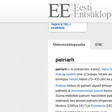
Tagasi ETBL-i
avalehele
Üldentsüklopeedia
ENE
patriarh
patriarh
(< kr
patriarches
'esiisa'),
Vana T
Iisak
ja
Jaakob
oma 12 pojaga. Iisraeli aj
kuningas
Taavet
, hiljem (70–415 pKr) ka
Ristiusu
kirikus oli patriarh algselt kirik
patriarh) ja
Jeruusalemmas
,
paavst
kannab
Süüria melkiitide patriarh, maroniitide pat
idakirikud, kes alluvad patriarhi kõrgemal
Moskva (1589 ja 1917) ja
Rumeenia
(1925