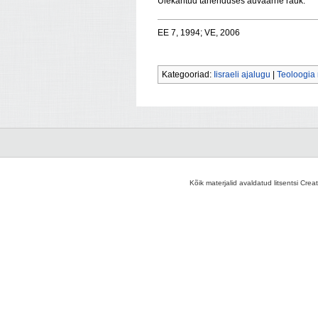
Ülekantud tähenduses auväärne rauk.
EE 7, 1994; VE, 2006
Kategooriad:
Iisraeli ajalugu
|
Teoloogia
Kõik materjalid avaldatud litsentsi Crea