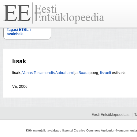
Tagasi ETBL-i
avalehele
Iisak
Iisak,
Vanas Testamendis
Aabrahami
ja
Saara
poeg,
Iisraeli
esiisasid.
VE, 2006
Eesti Entsüklopeediast
T
Kõik materjalid avaldatud litsentsi Creative Commons Attribution-Noncommercial-S