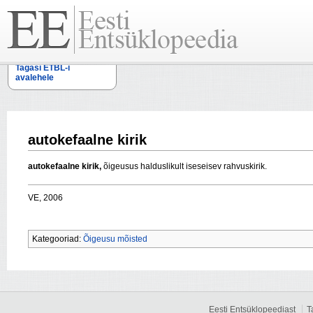
Tagasi ETBL-i
avalehele
autokefaalne kirik
autokefaalne kirik,
õigeusus
halduslikult iseseisev rahvuskirik.
VE, 2006
Kategooriad:
Õigeusu mõisted
Eesti Entsüklopeediast
T