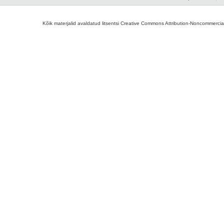
Kõik materjalid avaldatud litsentsi Creative Commons Attribution-Noncommercial-S