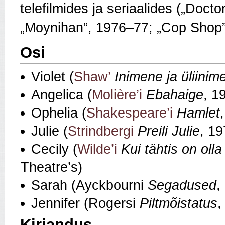
telefilmides ja seriaalides („Doct
„Moynihan”, 1976–77; „Cop Shop”
Osi
Violet (
Shaw’
Inimene ja üliinim
Angelica (
Molière’i
Ebahaige
, 1
Ophelia (
Shakespeare’i
Hamlet
Julie (
Strindbergi
Preili Julie
, 1
Cecily (
Wilde’i
Kui tähtis on olla
Theatre’s)
Sarah (Ayckbourni
Segadused
,
Jennifer (Rogersi
Piltmõistatus
,
Kirjandus