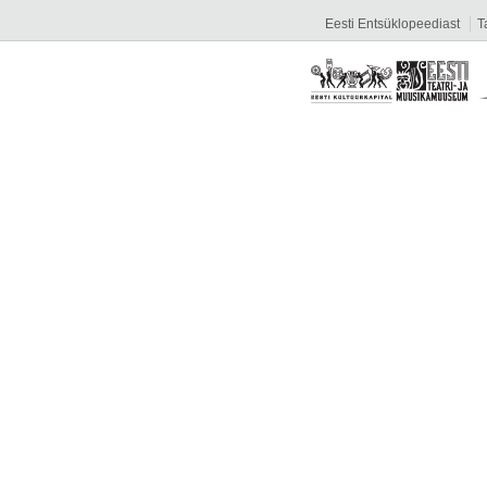
Eesti Entsüklopeediast
T