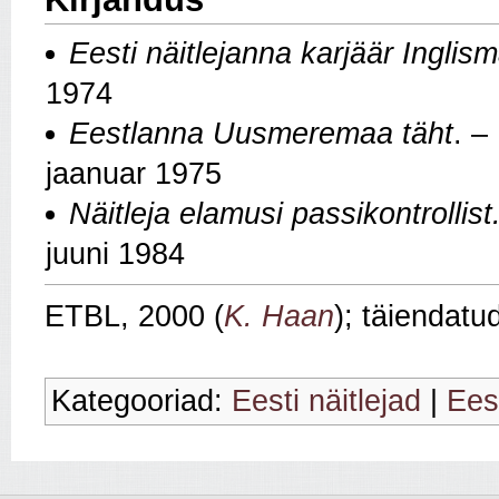
Eesti näitlejanna karjäär Inglism
1974
Eestlanna Uusmeremaa täht
. –
jaanuar 1975
Näitleja elamusi passikontrollist
juuni 1984
ETBL, 2000 (
K. Haan
); täiendatu
Kategooriad:
Eesti näitlejad
|
Eest